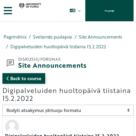
Pereiti į pagrindinį turinį
Šoninis skydelis
Prisijungti
Pagrindinis
Svetainės puslapiai
Site Announcements
Digipalveluiden huoltopäivä tiistaina 15.2.2022
DISKUSIJŲ FORUMAS
Site Announcements
Back to course
Digipalveluiden huoltopäivä tiistaina
15.2.2022
Rodymo režimas
Digipalveluiden huoltopäivä tiistaina 15.2.2022