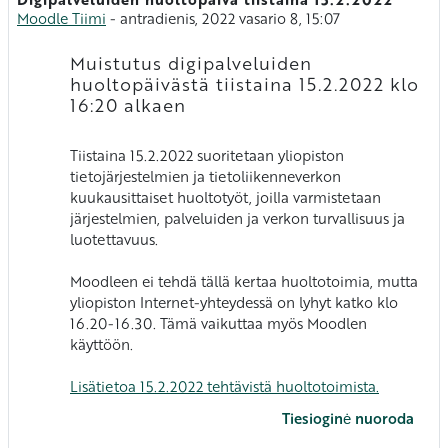
Atsakymų skaičius: 0
Moodle Tiimi
-
antradienis, 2022 vasario 8, 15:07
Muistutus digipalveluiden
huoltopäivästä tiistaina 15.2.2022 klo
16:20 alkaen
Tiistaina 15.2.2022 suoritetaan yliopiston
tietojärjestelmien ja tietoliikenneverkon
kuukausittaiset huoltotyöt, joilla varmistetaan
järjestelmien, palveluiden ja verkon turvallisuus ja
luotettavuus.
Moodleen ei tehdä tällä kertaa huoltotoimia, mutta
yliopiston Internet-yhteydessä on lyhyt katko klo
16.20-16.30. Tämä vaikuttaa myös Moodlen
käyttöön.
Lisätietoa 15.2.2022 tehtävistä huoltotoimista.
Tiesioginė nuoroda