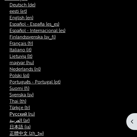
Deutsch ‎(de)‎
eesti ‎(et)‎
English ‎(en)‎
Español - España ‎(es_es)‎
Español - Internacional ‎(es)‎
Finlandssvenska ‎(sv_fi)‎
Français ‎(fr)‎
Italiano ‎(it)‎
Lietuvių ‎(lt)‎
magyar ‎(hu)‎
Nederlands ‎(nl)‎
Polski ‎(pl)‎
Português - Portugal ‎(pt)‎
Suomi ‎(fi)‎
Svenska ‎(sv)‎
Thai ‎(th)‎
Türkçe ‎(tr)‎
Русский ‎(ru)‎
العربية ‎(ar)‎
At
日本語 ‎(ja)‎
正體中文 ‎(zh_tw)‎