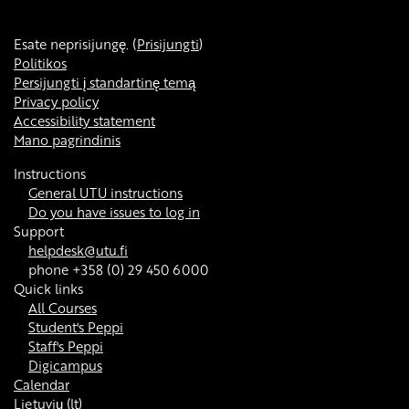
Esate neprisijungę. (
Prisijungti
)
Politikos
Persijungti į standartinę temą
Privacy policy
Accessibility statement
Mano pagrindinis
Instructions
General UTU instructions
Do you have issues to log in
Support
helpdesk@utu.fi
phone +358 (0) 29 450 6000
Quick links
All Courses
Student's Peppi
Staff's Peppi
Digicampus
Calendar
Lietuvių ‎(lt)‎