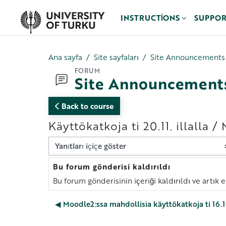
Ana içeriğe git
INSTRUCTIONS
SUPPO
Ana sayfa
Site sayfaları
Site Announcements
FORUM
Site Announcement
Back to course
Käyttökatkoja ti 20.11. illall
Görünüm modu
Bu forum gönderisi kaldırıldı
Yanıt sayısı: 0
Bu forum gönderisinin içeriği kaldırıldı ve artık 
◀︎ Moodle2:ssa mahdollisia käyttökatkoja ti 16.1