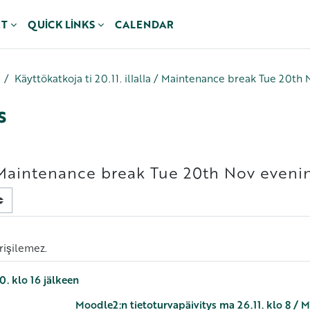
RT
QUICK LINKS
CALENDAR
Käyttökatkoja ti 20.11. illalla / Maintenance break Tue 20th
s
a / Maintenance break Tue 20th Nov eveni
erişilemez.
0. klo 16 jälkeen
Moodle2:n tietoturvapäivitys ma 26.11. klo 8 /