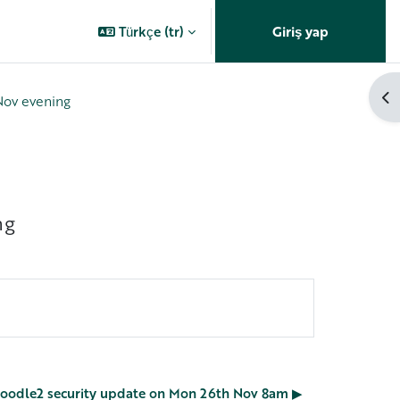
Türkçe ‎(tr)‎
Giriş yap
Bl
 Nov evening
ng
 Moodle2 security update on Mon 26th Nov 8am ▶︎