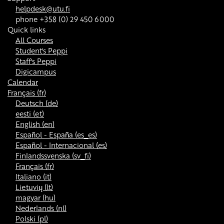
helpdesk@utu.fi
phone +358 (0) 29 450 6000
Quick links
All Courses
Student's Peppi
Staff's Peppi
Digicampus
Calendar
Français ‎(fr)‎
Deutsch ‎(de)‎
eesti ‎(et)‎
English ‎(en)‎
Español - España ‎(es_es)‎
Español - Internacional ‎(es)‎
Finlandssvenska ‎(sv_fi)‎
Français ‎(fr)‎
Italiano ‎(it)‎
Lietuvių ‎(lt)‎
magyar ‎(hu)‎
Nederlands ‎(nl)‎
Polski ‎(pl)‎