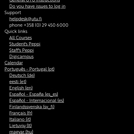
Do you have issues to log in
Support
helpdesk@utu.fi
phone +358 (0) 29 450 6000
Quick links
All Courses
Student's Peppi
Staff's Peppi
Digicampus
Calendar
Português - Portugal ‎(pt)‎
Deutsch ‎(de)‎
eesti ‎(et)‎
English ‎(en)‎
Español - España ‎(es_es)‎
Español - Internacional ‎(es)‎
Finlandssvenska ‎(sv_fi)‎
Français ‎(fr)‎
Italiano ‎(it)‎
Lietuvių ‎(lt)‎
magyar ‎(hu)‎