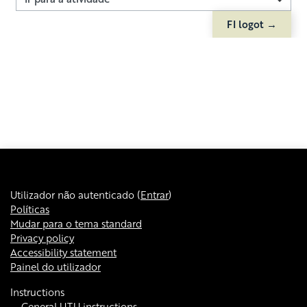
Ir para a atividade
FI logot →
Utilizador não autenticado (
Entrar
)
Políticas
Mudar para o tema standard
Privacy policy
Accessibility statement
Painel do utilizador
Instructions
General UTU instructions