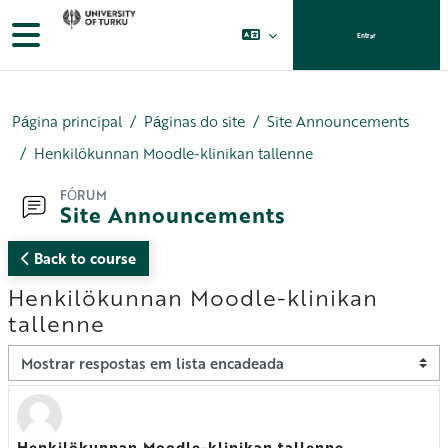
Ir para o conteúdo principal
Painel lateral
Entrar
Página principal
Páginas do site
Site Announcements
Henkilökunnan Moodle-klinikan tallenne
FÓRUM
Site Announcements
Back to course
Henkilökunnan Moodle-klinikan
tallenne
Modo de visualização
Henkilökunnan Moodle-klinikan tallenne