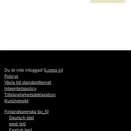
Du är inte inloggad (
Logga in
)
Policys
Växla till standardtemat
Integritetspolicy
Tillgänglighetsdeklaration
Kursöversikt
Finlandssvenska ‎(sv_fi)‎
Deutsch ‎(de)‎
eesti ‎(et)‎
English ‎(en)‎