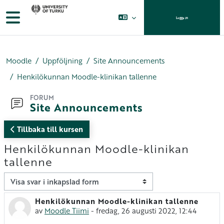
Gå direkt till huvudinnehåll
Sidopanel
Logga in
Moodle
Uppföljning
Site Announcements
Henkilökunnan Moodle-klinikan tallenne
FORUM
Site Announcements
Tillbaka till kursen
Henkilökunnan Moodle-klinikan
tallenne
Visningsläge
Henkilökunnan Moodle-klinikan tallenne
Antal svar: 0
av
Moodle Tiimi
-
fredag, 26 augusti 2022, 12:44