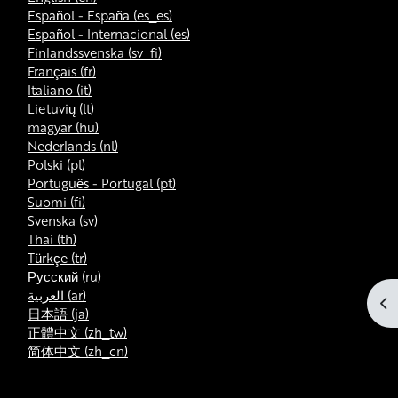
Español - España ‎(es_es)‎
Español - Internacional ‎(es)‎
Finlandssvenska ‎(sv_fi)‎
Français ‎(fr)‎
Italiano ‎(it)‎
Lietuvių ‎(lt)‎
magyar ‎(hu)‎
Nederlands ‎(nl)‎
Polski ‎(pl)‎
Português - Portugal ‎(pt)‎
Suomi ‎(fi)‎
Svenska ‎(sv)‎
Thai ‎(th)‎
Türkçe ‎(tr)‎
Русский ‎(ru)‎
العربية ‎(ar)‎
Öp
日本語 ‎(ja)‎
正體中文 ‎(zh_tw)‎
简体中文 ‎(zh_cn)‎