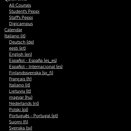
All Courses
Student's Peppi
Staff's Peppi
Digicampus
Calendar
Italiano ‎(it)‎
Deutsch ‎(de)‎
eesti ‎(et)‎
English ‎(en)‎
Español - España ‎(es_es)‎
Español - Internacional ‎(es)‎
Finlandssvenska ‎(sv_fi)‎
Français ‎(fr)‎
Italiano ‎(it)‎
Lietuvių ‎(lt)‎
magyar ‎(hu)‎
Nederlands ‎(nl)‎
Polski ‎(pl)‎
Português - Portugal ‎(pt)‎
Suomi ‎(fi)‎
Svenska ‎(sv)‎