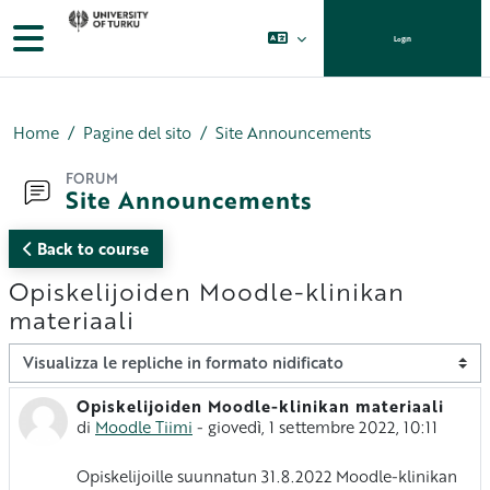
Vai al contenuto principale
Pannello laterale
Login
Home
Pagine del sito
Site Announcements
FORUM
Site Announcements
Back to course
Opiskelijoiden Moodle-klinikan
materiaali
Modalità visualizzazione
Opiskelijoiden Moodle-klinikan materiaali
Numero di risposte: 0
di
Moodle Tiimi
-
giovedì, 1 settembre 2022, 10:11
Opiskelijoille suunnatun 31.8.2022 Moodle-klinikan