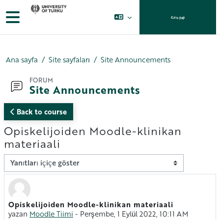
Ana içeriğe git
Yan panel
Giriş yap
Ana sayfa
Site sayfaları
Site Announcements
FORUM
Site Announcements
Back to course
Opiskelijoiden Moodle-klinikan
materiaali
Görünüm modu
Opiskelijoiden Moodle-klinikan materiaali
Yanıt sayısı: 0
yazan
Moodle Tiimi
-
Perşembe, 1 Eylül 2022, 10:11 AM