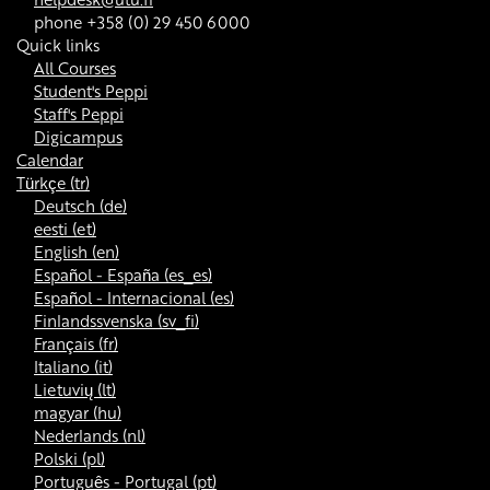
phone +358 (0) 29 450 6000
Quick links
All Courses
Student's Peppi
Staff's Peppi
Digicampus
Calendar
Türkçe ‎(tr)‎
Deutsch ‎(de)‎
eesti ‎(et)‎
English ‎(en)‎
Español - España ‎(es_es)‎
Español - Internacional ‎(es)‎
Finlandssvenska ‎(sv_fi)‎
Français ‎(fr)‎
Italiano ‎(it)‎
Lietuvių ‎(lt)‎
magyar ‎(hu)‎
Nederlands ‎(nl)‎
Polski ‎(pl)‎
Português - Portugal ‎(pt)‎