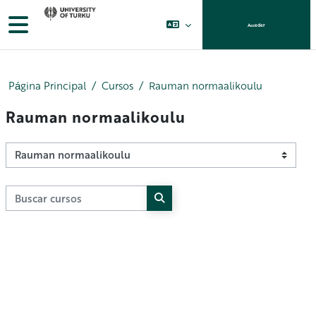
Salta al contenido principal
Panel lateral
Acceder
Página Principal
Cursos
Rauman normaalikoulu
Rauman normaalikoulu
Categorías
Buscar cursos
Buscar cursos