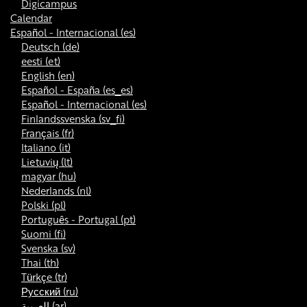
Digicampus
Calendar
Español - Internacional ‎(es)‎
Deutsch ‎(de)‎
eesti ‎(et)‎
English ‎(en)‎
Español - España ‎(es_es)‎
Español - Internacional ‎(es)‎
Finlandssvenska ‎(sv_fi)‎
Français ‎(fr)‎
Italiano ‎(it)‎
Lietuvių ‎(lt)‎
magyar ‎(hu)‎
Nederlands ‎(nl)‎
Polski ‎(pl)‎
Português - Portugal ‎(pt)‎
Suomi ‎(fi)‎
Svenska ‎(sv)‎
Thai ‎(th)‎
Türkçe ‎(tr)‎
Русский ‎(ru)‎
العربية ‎(ar)‎