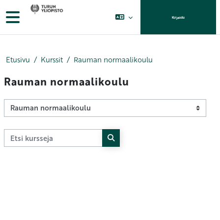
Siirry pääsisältöön
Sivupaneeli
Kirjaudu
Etusivu
Kurssit
Rauman normaalikoulu
Rauman normaalikoulu
Kurssikategoriat
Etsi kursseja
Etsi kursseja