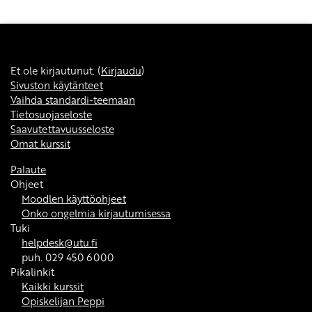
Et ole kirjautunut. (
Kirjaudu
)
Sivuston käytänteet
Vaihda standardi-teemaan
Tietosuojaseloste
Saavutettavuusseloste
Omat kurssit
Palaute
Ohjeet
Moodlen käyttöohjeet
Onko ongelmia kirjautumisessa
Tuki
helpdesk@utu.fi
puh. 029 450 6000
Pikalinkit
Kaikki kurssit
Opiskelijan Peppi