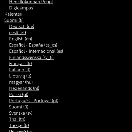
Henkilökunnan Peppi
Digicampus
Kalenteri
Suomi ‎(fi)‎
Deutsch ‎(de)‎
eesti ‎(et)‎
English ‎(en)‎
Español - España ‎(es_es)‎
Español - Internacional ‎(es)‎
Finlandssvenska ‎(sv_fi)‎
Français ‎(fr)‎
Italiano ‎(it)‎
Lietuvių ‎(lt)‎
magyar ‎(hu)‎
Nederlands ‎(nl)‎
Polski ‎(pl)‎
Português - Portugal ‎(pt)‎
Suomi ‎(fi)‎
Svenska ‎(sv)‎
Thai ‎(th)‎
Türkçe ‎(tr)‎
Русский ‎(ru)‎