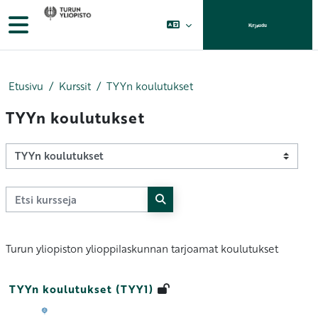
Siirry pääsisältöön
Sivupaneeli
Kirjaudu
Etusivu
Kurssit
TYYn koulutukset
TYYn koulutukset
Kurssikategoriat
Etsi kursseja
Etsi kursseja
Turun yliopiston ylioppilaskunnan tarjoamat koulutukset
TYYn koulutukset (TYY1)