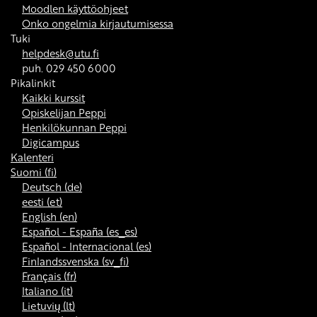
Moodlen käyttöohjeet
Onko ongelmia kirjautumisessa
Tuki
helpdesk@utu.fi
puh. 029 450 6000
Pikalinkit
Kaikki kurssit
Opiskelijan Peppi
Henkilökunnan Peppi
Digicampus
Kalenteri
Suomi ‎(fi)‎
Deutsch ‎(de)‎
eesti ‎(et)‎
English ‎(en)‎
Español - España ‎(es_es)‎
Español - Internacional ‎(es)‎
Finlandssvenska ‎(sv_fi)‎
Français ‎(fr)‎
Italiano ‎(it)‎
Lietuvių ‎(lt)‎