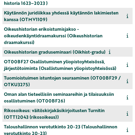
historia 1623–2023 )
Käytännön juridiikkaa yhdessä käytännön lakimiesten
kanssa (OTMV1109)
Oikeushistorian erikoistumisjakso -
oikeudenkäyntidraamakurssi (Oikeushistorian
draamakurssi)
Oikeushistorian graduseminaari (Oikhist-gradu)
OT00BF27 Osallistuminen yliopistoyhteisössä,
järjestötoiminta (Osallistuminen yliopistoyhteisössä)
Tuomioistuimen istuntojen seuraaminen (OT00BF29 /
OTKU3275)
Oman alan tieteellisiin seminaareihin ja tilaisuuksiin
osallistuminen (OT00BF26)
Rikosoikeus: väitöskirjakäsikirjoitusten Turnitin
(OTT12043 (rikosoikeus))
Taloushallinnon verotutkinto 20-23 (Taloushallinnon
verotutkinto 20-23)