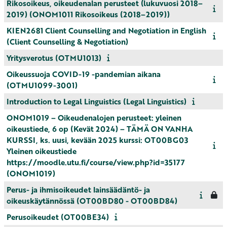
Rikosoikeus, oikeudenalan perusteet (lukuvuosi 2018–
2019) (ONOM1011 Rikosoikeus (2018–2019))
KIEN2681 Client Counselling and Negotiation in English
(Client Counselling & Negotiation)
Yritysverotus (OTMU1013)
Oikeussuoja COVID-19 -pandemian aikana
(OTMU1099-3001)
Introduction to Legal Linguistics (Legal Linguistics)
ONOM1019 – Oikeudenalojen perusteet: yleinen
oikeustiede, 6 op (Kevät 2024) – TÄMÄ ON VANHA
KURSSI, ks. uusi, kevään 2025 kurssi: OT00BG03
Yleinen oikeustiede
https://moodle.utu.fi/course/view.php?id=35177
(ONOM1019)
Perus- ja ihmisoikeudet lainsäädäntö- ja
oikeuskäytännössä (OT00BD80 - OT00BD84)
Perusoikeudet (OT00BE34)