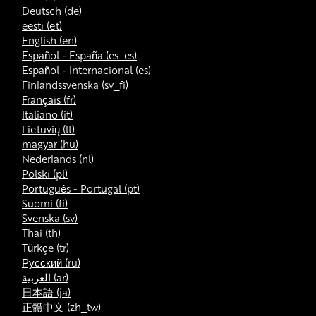
Deutsch ‎(de)‎
eesti ‎(et)‎
English ‎(en)‎
Español - España ‎(es_es)‎
Español - Internacional ‎(es)‎
Finlandssvenska ‎(sv_fi)‎
Français ‎(fr)‎
Italiano ‎(it)‎
Lietuvių ‎(lt)‎
magyar ‎(hu)‎
Nederlands ‎(nl)‎
Polski ‎(pl)‎
Português - Portugal ‎(pt)‎
Suomi ‎(fi)‎
Svenska ‎(sv)‎
Thai ‎(th)‎
Türkçe ‎(tr)‎
Русский ‎(ru)‎
العربية ‎(ar)‎
日本語 ‎(ja)‎
正體中文 ‎(zh_tw)‎