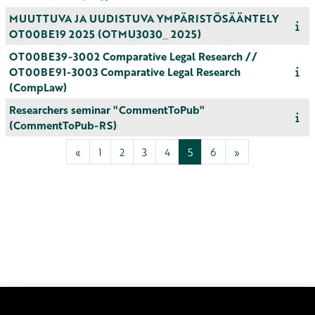
MUUTTUVA JA UUDISTUVA YMPÄRISTÖSÄÄNTELY
OT00BE19 2025 (OTMU3030_ 2025)
OT00BE39-3002 Comparative Legal Research //
OT00BE91-3003 Comparative Legal Research
(CompLaw)
Researchers seminar "CommentToPub"
(CommentToPub-RS)
Edellinen sivu
Sivu 1
Sivu 2
Sivu 3
Sivu 4
Sivu 5
Sivu 6
Seuraava sivu
«
1
2
3
4
5
6
»