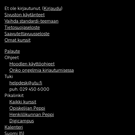
Et ole kirjautunut. (
Kirjaudu
)
Sivuston käytänteet
Vaihda standardi-teemaan
Tietosuojaseloste
Saavutettavuusseloste
Omat kurssit
Palaute
Ohjeet
Moodlen käyttöohjeet
Onko ongelmia kirjautumisessa
Tuki
helpdesk@utu.fi
puh. 029 450 6000
Pikalinkit
Kaikki kurssit
Opiskelijan Peppi
Henkilökunnan Peppi
Digicampus
Kalenteri
Suomi ‎(fi)‎