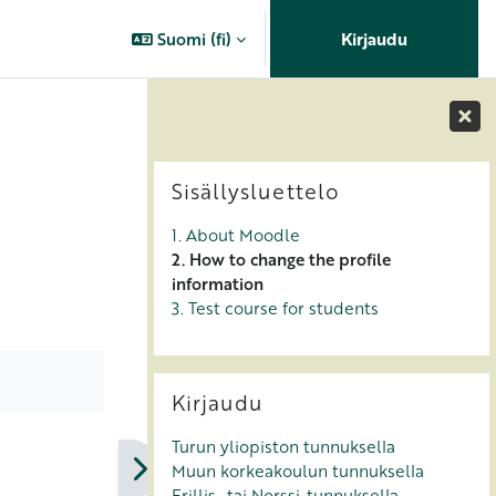
Suomi ‎(fi)‎
Kirjaudu
Lohkot
Ohita Sisällysluettelo
Sisällysluettelo
1. About Moodle
2. How to change the profile
information
3. Test course for students
Ohita Kirjaudu
Kirjaudu
Turun yliopiston tunnuksella
Muun korkeakoulun tunnuksella
Erillis- tai Norssi-tunnuksella