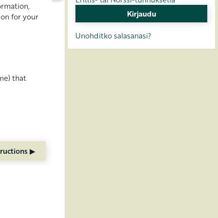
ormation,
ion for your
Unohditko salasanasi?
me) that
ructions ▶︎