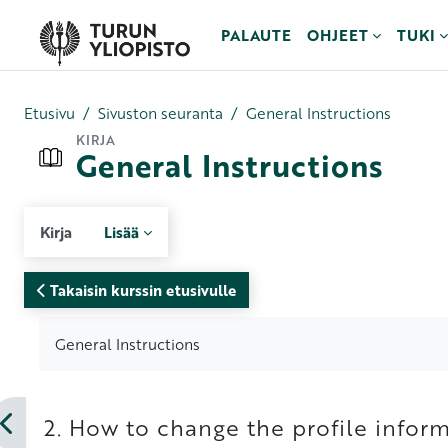
Siirry pääsisältöön
PALAUTE
OHJEET
TUKI
Etusivu
Sivuston seuranta
General Instructions
KIRJA
General Instructions
Kirja
Lisää
Takaisin kurssin etusivulle
Suorituksen vaatimukset
General Instructions
2. How to change the profile infor