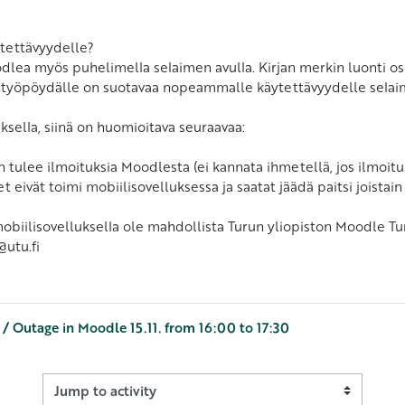
tettävyydelle?
ea myös puhelimella selaimen avulla. Kirjan merkin luonti oso
n työpöydälle on suotavaa nopeammalle käytettävyydelle selaim
uksella, siinä on huomioitava seuraavaa:
 tulee ilmoituksia Moodlesta (ei kannata ihmetellä, jos ilmoituk
 eivät toimi mobiilisovelluksessa ja saatat jäädä paitsi joistain
mobiilisovelluksella ole mahdollista Turun yliopiston Moodle T
utu.fi
 / Outage in Moodle 15.11. from 16:00 to 17:30
Jump to activity