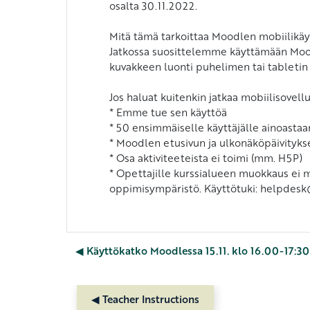
osalta 30.11.2022.
Mitä tämä tarkoittaa Moodlen mobiilikäy
Jatkossa suosittelemme käyttämään Moodl
kuvakkeen luonti puhelimen tai tableti
Jos haluat kuitenkin jatkaa mobiilisovell
* Emme tue sen käyttöä
* 50 ensimmäiselle käyttäjälle ainoastaan
* Moodlen etusivun ja ulkonäköpäivitykset
* Osa aktiviteeteista ei toimi (mm. H5P)
* Opettajille kurssialueen muokkaus ei 
oppimisympäristö. Käyttötuki: helpdesk@
◀︎ Käyttökatko Moodlessa 15.11. klo 16.00-17:30
◀︎ Teacher Instructions