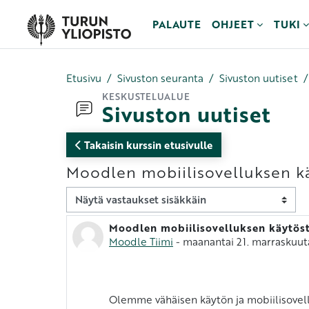
Siirry pääsisältöön
PALAUTE
OHJEET
TUKI
Etusivu
Sivuston seuranta
Sivuston uutiset
KESKUSTELUALUE
Sivuston uutiset
Takaisin kurssin etusivulle
Moodlen mobiilisovelluksen k
Näytön tila
Moodlen mobiilisovelluksen käytös
Vastausten määrä: 0
Moodle Tiimi
-
maanantai 21. marraskuut
Olemme vähäisen käytön ja mobiilisovell