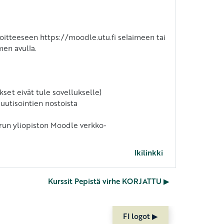
itteeseen https://moodle.utu.fi selaimeen tai
en avulla.
set eivät tule sovellukselle)
 uutisointien nostoista
urun yliopiston Moodle verkko-
Ikilinkki
Kurssit Pepistä virhe KORJATTU ▶︎
FI logot ▶︎