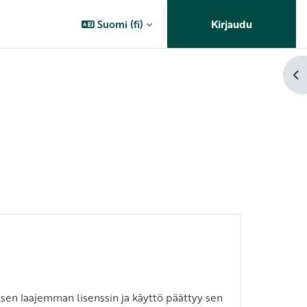
Suomi ‎(fi)‎
Kirjaudu
Av
en laajemman lisenssin ja käyttö päättyy sen