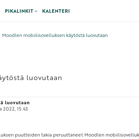
PIKALINKIT
KALENTERI
Moodlen mobiilisovelluksen käytöstä luovutaan
äytöstä luovutaan
tä luovutaan
a 2022, 15.43
uksen puutteiden takia peruuttaneet Moodlen mobiilisovelluks