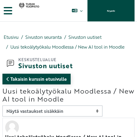
Siirry pääsisältöön
Sivupaneeli
Kirjaudu
Etusivu
Sivuston seuranta
Sivuston uutiset
Uusi tekoälytyökalu Moodlessa / New AI tool in Moodle
KESKUSTELUALUE
Sivuston uutiset
Takaisin kurssin etusivulle
Uusi tekoälytyökalu Moodlessa / New
AI tool in Moodle
Näytön tila
Uusi tekoälytyökalu Moodlessa / New AI tool in