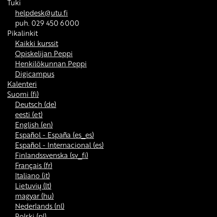
Tuki
helpdesk@utu.fi
puh. 029 450 6000
Pikalinkit
Kaikki kurssit
Opiskelijan Peppi
Henkilökunnan Peppi
Digicampus
Kalenteri
Suomi ‎(fi)‎
Deutsch ‎(de)‎
eesti ‎(et)‎
English ‎(en)‎
Español - España ‎(es_es)‎
Español - Internacional ‎(es)‎
Finlandssvenska ‎(sv_fi)‎
Français ‎(fr)‎
Italiano ‎(it)‎
Lietuvių ‎(lt)‎
magyar ‎(hu)‎
Nederlands ‎(nl)‎
Polski ‎(pl)‎