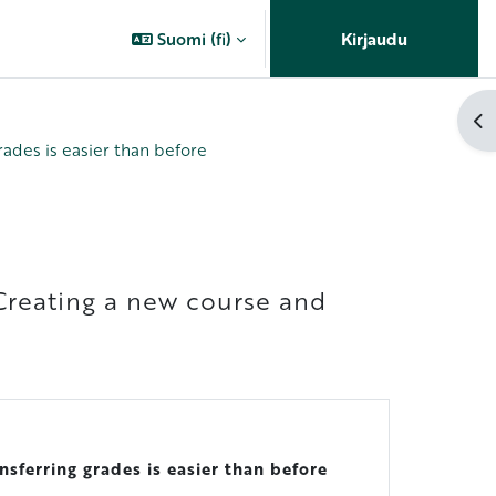
Suomi ‎(fi)‎
Kirjaudu
Av
rades is easier than before
 Creating a new course and
sferring grades is easier than before