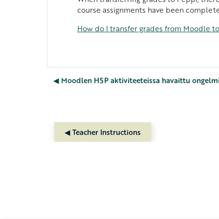
course assignments have been completed 
How do I transfer grades from Moodle t
◀︎ Moodlen H5P aktiviteeteissa havaittu ongelm
◀︎ Teacher Instructions