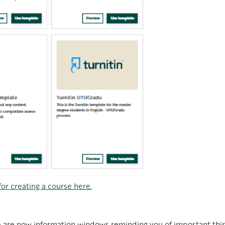
or creating a course here.
e are now information windows reminding you of important thin