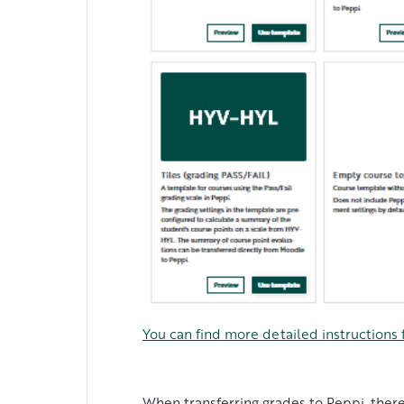
You can find more detailed instructions f
When transferring grades to Peppi, ther