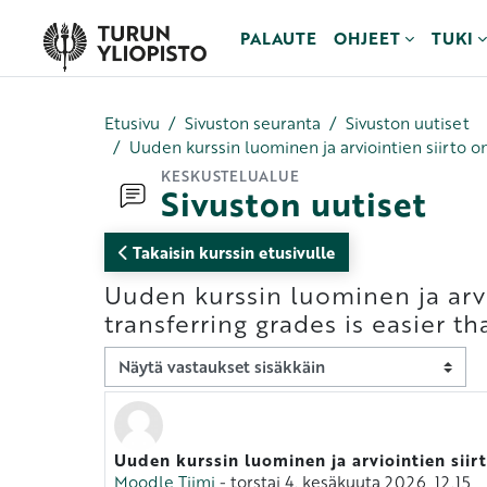
Siirry pääsisältöön
PALAUTE
OHJEET
TUKI
Etusivu
Sivuston seuranta
Sivuston uutiset
Uuden kurssin luominen ja arviointien siirto o
KESKUSTELUALUE
Sivuston uutiset
Takaisin kurssin etusivulle
Uuden kurssin luominen ja arv
transferring grades is easier t
Näytön tila
Uuden kurssin luominen ja arviointien siir
Vastausten määrä: 0
Moodle Tiimi
-
torstai 4. kesäkuuta 2026, 12.15