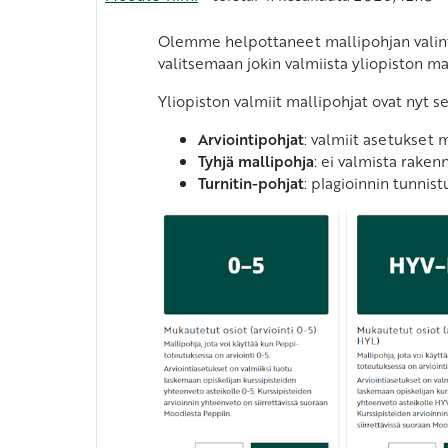
Olemme helpottaneet mallipohjan valinta
valitsemaan jokin valmiista yliopiston ma
Yliopiston valmiit mallipohjat ovat nyt s
Arviointipohjat
: valmiit asetukset
Tyhjä mallipohja
: ei valmista raken
Turnitin-pohjat
: plagioinnin tunnis