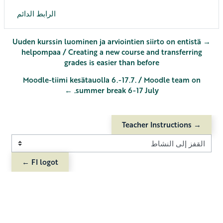
الرابط الدائم
→ Uuden kurssin luominen ja arviointien siirto on entistä
helpompaa / Creating a new course and transferring
grades is easier than before
Moodle-tiimi kesätauolla 6.-17.7. / Moodle team on
summer break 6-17 July. ←
→ Teacher Instructions
القفز إلى النشاط
FI logot ←