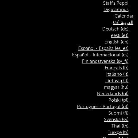
Staff's Peppi
Digicampus
Calendar
العربية ‎(ar)‎
Deutsch ‎(de)‎
eesti ‎(et)‎
English ‎(en)‎
Español - España ‎(es_es)‎
Español - Internacional ‎(es)‎
Finlandssvenska ‎(sv_fi)‎
Français ‎(fr)‎
Italiano ‎(it)‎
Lietuvių ‎(lt)‎
magyar ‎(hu)‎
Nederlands ‎(nl)‎
Polski ‎(pl)‎
Português - Portugal ‎(pt)‎
Suomi ‎(fi)‎
Svenska ‎(sv)‎
Thai ‎(th)‎
Türkçe ‎(tr)‎