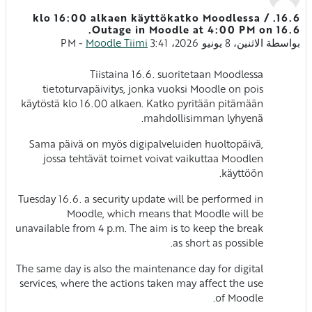
16.6. klo 16:00 alkaen käyttökatko Moodlessa /
عدد الردود: 0
Outage in Moodle at 4:00 PM on 16.6.
بواسطة
الاثنين، 8 يونيو 2026، 3:41 PM
Moodle Tiimi
-
Tiistaina 16.6. suoritetaan Moodlessa
tietoturvapäivitys, jonka vuoksi Moodle on pois
käytöstä klo 16.00 alkaen. Katko pyritään pitämään
Vastausten mää
mahdollisimman lyhyenä.
Sama päivä on myös digipalveluiden huoltopäivä,
jossa tehtävät toimet voivat vaikuttaa Moodlen
käyttöön.
Tuesday 16.6. a security update will be performed in
Moodle, which means that Moodle will be
unavailable from 4 p.m. The aim is to keep the break
as short as possible.
The same day is also the maintenance day for digital
services, where the actions taken may affect the use
of Moodle.