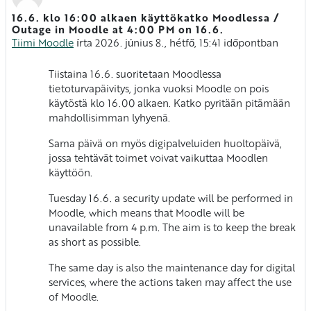
16.6. klo 16:00 alkaen käyttökatko Moodlessa /
Válaszok szám: 0
Outage in Moodle at 4:00 PM on 16.6.
Tiimi Moodle
írta
2026. június 8., hétfő, 15:41
időpontban
Tiistaina 16.6. suoritetaan Moodlessa
tietoturvapäivitys, jonka vuoksi Moodle on pois
käytöstä klo 16.00 alkaen. Katko pyritään pitämään
Vastausten mää
mahdollisimman lyhyenä.
Sama päivä on myös digipalveluiden huoltopäivä,
jossa tehtävät toimet voivat vaikuttaa Moodlen
käyttöön.
Tuesday 16.6. a security update will be performed in
Moodle, which means that Moodle will be
unavailable from 4 p.m. The aim is to keep the break
as short as possible.
The same day is also the maintenance day for digital
services, where the actions taken may affect the use
of Moodle.