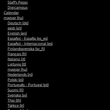
Staff's Peppi
Digicampus
Calendar
magyar ‎(hu)‎
Deutsch ‎(de)‎
eesti ‎(et)‎
English ‎(en)‎
Español - España ‎(es_es)‎
Español - Internacional ‎(es)‎
Finlandssvenska ‎(sv_fi)‎
Français ‎(fr)‎
Italiano ‎(it)‎
Lietuvių ‎(lt)‎
magyar ‎(hu)‎
Nederlands ‎(nl)‎
Polski ‎(pl)‎
Português - Portugal ‎(pt)‎
Suomi ‎(fi)‎
Svenska ‎(sv)‎
Thai ‎(th)‎
Türkçe ‎(tr)‎