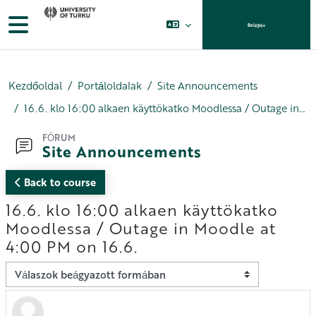
Tovább a fő tartalomhoz
Oldalpanel
Belépés
Kezdőoldal
Portáloldalak
Site Announcements
16.6. klo 16:00 alkaen käyttökatko Moodlessa / Outage in Moodle at 4:00 PM on 16.6.
FÓRUM
Site Announcements
Back to course
16.6. klo 16:00 alkaen käyttökatko
Moodlessa / Outage in Moodle at
4:00 PM on 16.6.
Megjelenítési mód