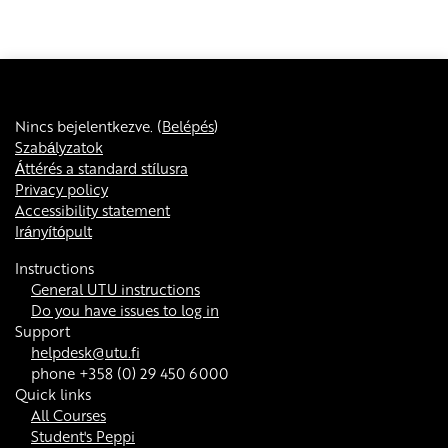
Nincs bejelentkezve. (
Belépés
)
Szabályzatok
Áttérés a standard stílusra
Privacy policy
Accessibility statement
Irányítópult
Instructions
General UTU instructions
Do you have issues to log in
Support
helpdesk@utu.fi
phone +358 (0) 29 450 6000
Quick links
All Courses
Student's Peppi