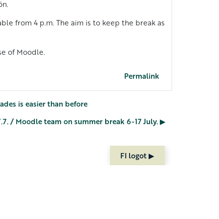
ön.
ble from 4 p.m. The aim is to keep the break as
se of Moodle.
Permalink
ades is easier than before
7.7. / Moodle team on summer break 6-17 July. ▶︎
FI logot ▶︎