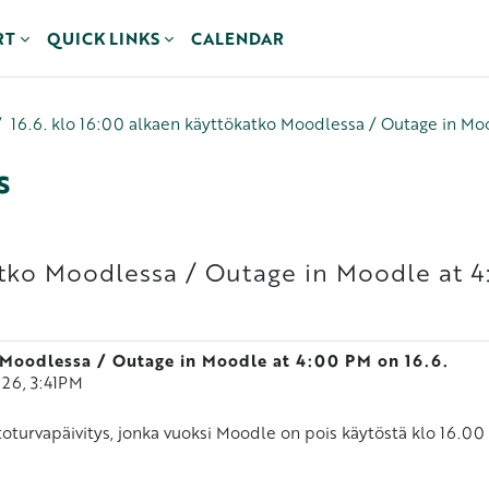
RT
QUICK LINKS
CALENDAR
16.6. klo 16:00 alkaen käyttökatko Moodlessa / Outage in Mo
s
atko Moodlessa / Outage in Moodle at 4
 Moodlessa / Outage in Moodle at 4:00 PM on 16.6.
2026, 3:41PM
etoturvapäivitys, jonka vuoksi Moodle on pois käytöstä klo 16.0
ä