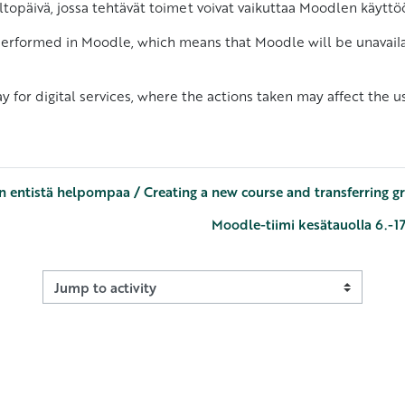
topäivä, jossa tehtävät toimet voivat vaikuttaa Moodlen käyttö
 performed in Moodle, which means that Moodle will be unavaila
 for digital services, where the actions taken may affect the u
on entistä helpompaa / Creating a new course and transferring gr
Moodle-tiimi kesätauolla 6.-1
Jump to activity