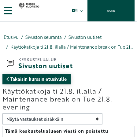
Siirry pääsisältöön
Sivupaneeli
Kirjaudu
Etusivu
Sivuston seuranta
Sivuston uutiset
Käyttökatkoja ti 21.8. illalla / Maintenance break on Tue 21.8. evening
KESKUSTELUALUE
Sivuston uutiset
Takaisin kurssin etusivulle
Käyttökatkoja ti 21.8. illalla /
Maintenance break on Tue 21.8.
evening
Näytön tila
Tämä keskustelualueen viesti on poistettu
Vastausten määrä: 0