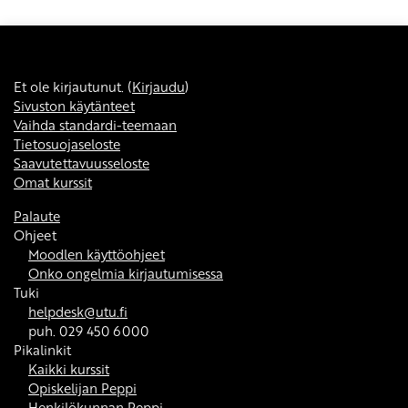
Et ole kirjautunut. (
Kirjaudu
)
Sivuston käytänteet
Vaihda standardi-teemaan
Tietosuojaseloste
Saavutettavuusseloste
Omat kurssit
Palaute
Ohjeet
Moodlen käyttöohjeet
Onko ongelmia kirjautumisessa
Tuki
helpdesk@utu.fi
puh. 029 450 6000
Pikalinkit
Kaikki kurssit
Opiskelijan Peppi
Henkilökunnan Peppi