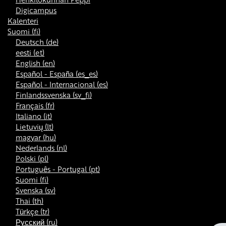
Digicampus
Kalenteri
Suomi ‎(fi)‎
Deutsch ‎(de)‎
eesti ‎(et)‎
English ‎(en)‎
Español - España ‎(es_es)‎
Español - Internacional ‎(es)‎
Finlandssvenska ‎(sv_fi)‎
Français ‎(fr)‎
Italiano ‎(it)‎
Lietuvių ‎(lt)‎
magyar ‎(hu)‎
Nederlands ‎(nl)‎
Polski ‎(pl)‎
Português - Portugal ‎(pt)‎
Suomi ‎(fi)‎
Svenska ‎(sv)‎
Thai ‎(th)‎
Türkçe ‎(tr)‎
Русский ‎(ru)‎