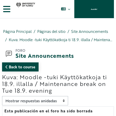
Salta al contenido principal
Panel lateral
Acceder
Página Principal
Páginas del sitio
Site Announcements
Kuva: Moodle -tuki Käyttökatkoja ti 18.9. illalla / Maintenance break on Tue 18.9. evening
FORO
Site Announcements
Back to course
Kuva: Moodle -tuki Käyttökatkoja ti
18.9. illalla / Maintenance break on
Tue 18.9. evening
Mostrar modo
Esta publicación en el foro ha sido borrada
Número de respuestas: 0