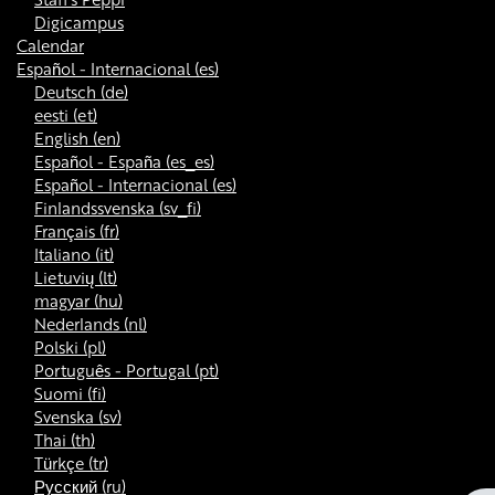
Digicampus
Calendar
Español - Internacional ‎(es)‎
Deutsch ‎(de)‎
eesti ‎(et)‎
English ‎(en)‎
Español - España ‎(es_es)‎
Español - Internacional ‎(es)‎
Finlandssvenska ‎(sv_fi)‎
Français ‎(fr)‎
Italiano ‎(it)‎
Lietuvių ‎(lt)‎
magyar ‎(hu)‎
Nederlands ‎(nl)‎
Polski ‎(pl)‎
Português - Portugal ‎(pt)‎
Suomi ‎(fi)‎
Svenska ‎(sv)‎
Thai ‎(th)‎
Türkçe ‎(tr)‎
Русский ‎(ru)‎