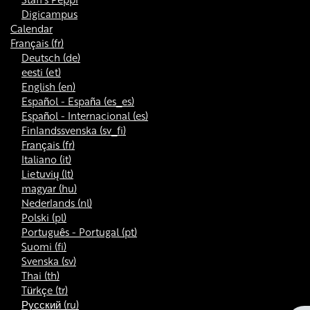
Digicampus
Calendar
Français ‎(fr)‎
Deutsch ‎(de)‎
eesti ‎(et)‎
English ‎(en)‎
Español - España ‎(es_es)‎
Español - Internacional ‎(es)‎
Finlandssvenska ‎(sv_fi)‎
Français ‎(fr)‎
Italiano ‎(it)‎
Lietuvių ‎(lt)‎
magyar ‎(hu)‎
Nederlands ‎(nl)‎
Polski ‎(pl)‎
Português - Portugal ‎(pt)‎
Suomi ‎(fi)‎
Svenska ‎(sv)‎
Thai ‎(th)‎
Türkçe ‎(tr)‎
Русский ‎(ru)‎