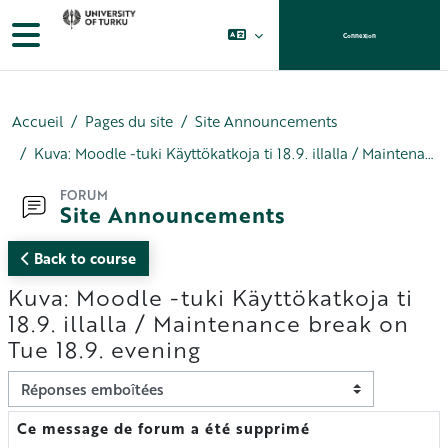
Passer au contenu principal
Panneau latéral
Connexion
Accueil
Pages du site
Site Announcements
Kuva: Moodle -tuki Käyttökatkoja ti 18.9. illalla / Maintenance break on Tue 18.9. evening
FORUM
Site Announcements
Back to course
Kuva: Moodle -tuki Käyttökatkoja ti
18.9. illalla / Maintenance break on
Tue 18.9. evening
Type d’affichage
Ce message de forum a été supprimé
Nombre de réponses : 0