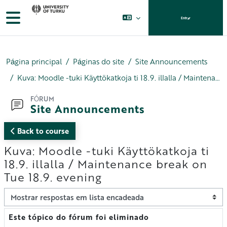
Ir para o conteúdo principal
Painel lateral
Entrar
Página principal
Páginas do site
Site Announcements
Kuva: Moodle -tuki Käyttökatkoja ti 18.9. illalla / Maintenance break on Tue 18.9. evening
FÓRUM
Site Announcements
Back to course
Kuva: Moodle -tuki Käyttökatkoja ti
18.9. illalla / Maintenance break on
Tue 18.9. evening
Modo de visualização
Este tópico do fórum foi eliminado
Número de respostas: 0