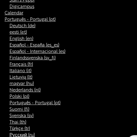
Digicampus
Calendar
Português - Portugal ‎(pt)‎
Deutsch ‎(de)‎
eesti ‎(et)‎
English ‎(en)‎
Español - España ‎(es_es)‎
Español - Internacional ‎(es)‎
Finlandssvenska ‎(sv_fi)‎
Français ‎(fr)‎
Italiano ‎(it)‎
Lietuvių ‎(lt)‎
magyar ‎(hu)‎
Nederlands ‎(nl)‎
Polski ‎(pl)‎
Português - Portugal ‎(pt)‎
Suomi ‎(fi)‎
Svenska ‎(sv)‎
Thai ‎(th)‎
Türkçe ‎(tr)‎
Русский ‎(ru)‎