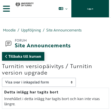
Gå direkt till huvudinnehåll
Sidopanel
Logga in
Moodle
Uppföljning
Site Announcements
FORUM
Site Announcements
Tillbaka till kursen
Turnitin versiopäivitys / Turnitin
version upgrade
Visningsläge
Detta inlägg har tagits bort
Antal svar: 0
Innehållet i detta inlägg har tagits bort och kan inte visas
längre.