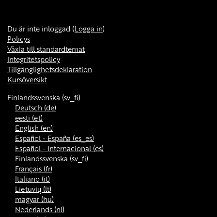
Du är inte inloggad (
Logga in
)
Policys
Växla till standardtemat
Integritetspolicy
Tillgänglighetsdeklaration
Kursöversikt
Finlandssvenska ‎(sv_fi)‎
Deutsch ‎(de)‎
eesti ‎(et)‎
English ‎(en)‎
Español - España ‎(es_es)‎
Español - Internacional ‎(es)‎
Finlandssvenska ‎(sv_fi)‎
Français ‎(fr)‎
Italiano ‎(it)‎
Lietuvių ‎(lt)‎
magyar ‎(hu)‎
Nederlands ‎(nl)‎