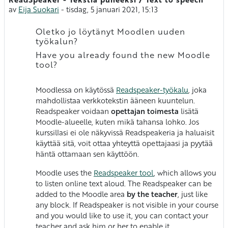
Antal svar: 0
av
Eija Suokari
-
tisdag, 5 januari 2021, 15:13
Oletko jo löytänyt Moodlen uuden
työkalun?
Have you already found the new Moodle
tool?
Moodlessa on käytössä
Readspeaker-työkalu
, joka
mahdollistaa verkkotekstin ääneen kuuntelun.
Readspeaker voidaan
opettajan toimesta
lisätä
Moodle-alueelle, kuten mikä tahansa lohko. Jos
kurssillasi ei ole näkyvissä Readspeakeria ja haluaisit
käyttää sitä, voit ottaa yhteyttä opettajaasi ja pyytää
häntä ottamaan sen käyttöön.
Moodle uses the
Readspeaker tool
, which allows you
to listen online text aloud. The Readspeaker can be
added to the Moodle area
by the teacher
, just like
any block. If Readspeaker is not visible in your course
and you would like to use it, you can contact your
teacher and ask him or her to enable it.