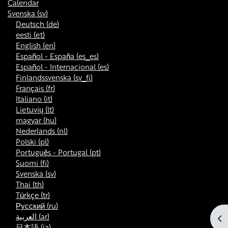
Calendar
Svenska ‎(sv)‎
Deutsch ‎(de)‎
eesti ‎(et)‎
English ‎(en)‎
Español - España ‎(es_es)‎
Español - Internacional ‎(es)‎
Finlandssvenska ‎(sv_fi)‎
Français ‎(fr)‎
Italiano ‎(it)‎
Lietuvių ‎(lt)‎
magyar ‎(hu)‎
Nederlands ‎(nl)‎
Polski ‎(pl)‎
Português - Portugal ‎(pt)‎
Suomi ‎(fi)‎
Svenska ‎(sv)‎
Thai ‎(th)‎
Türkçe ‎(tr)‎
Русский ‎(ru)‎
العربية ‎(ar)‎
Öp
日本語 ‎(ja)‎