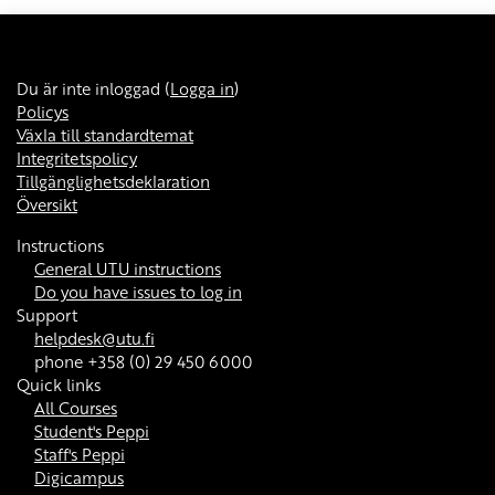
Du är inte inloggad (
Logga in
)
Policys
Växla till standardtemat
Integritetspolicy
Tillgänglighetsdeklaration
Översikt
Instructions
General UTU instructions
Do you have issues to log in
Support
helpdesk@utu.fi
phone +358 (0) 29 450 6000
Quick links
All Courses
Student's Peppi
Staff's Peppi
Digicampus