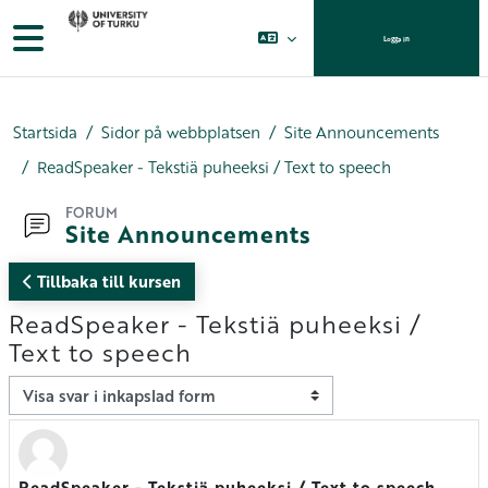
Gå direkt till huvudinnehåll
Sidopanel
Logga in
Startsida
Sidor på webbplatsen
Site Announcements
ReadSpeaker - Tekstiä puheeksi / Text to speech
FORUM
Site Announcements
Tillbaka till kursen
ReadSpeaker - Tekstiä puheeksi /
Text to speech
Visningsläge
ReadSpeaker - Tekstiä puheeksi / Text to speech