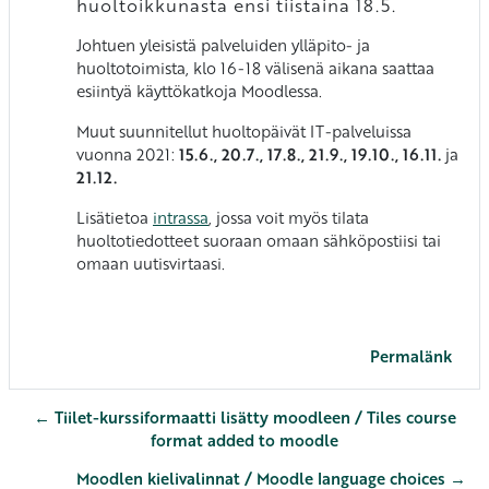
huoltoikkunasta ensi tiistaina 18.5.
Johtuen yleisistä palveluiden ylläpito- ja
huoltotoimista, klo 16-18 välisenä aikana saattaa
esiintyä käyttökatkoja Moodlessa.
Muut suunnitellut huoltopäivät IT-palveluissa
vuonna 2021:
15.6.,
20.7., 17.8., 21.9., 19.10., 16.11.
ja
21.12.
Lisätietoa
intrassa
, jossa voit myös tilata
huoltotiedotteet suoraan omaan sähköpostiisi tai
omaan uutisvirtaasi.
Permalänk
← Tiilet-kurssiformaatti lisätty moodleen / Tiles course
format added to moodle
Moodlen kielivalinnat / Moodle language choices →