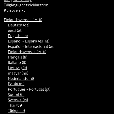
Tillgänglighetsdeklaration
Kursöversikt
Finlandssvenska ‎(sv_fi)‎
Deutsch ‎(de)‎
eesti ‎(et)‎
English ‎(en)‎
Español - España ‎(es_es)‎
Español - Internacional ‎(es)‎
Finlandssvenska ‎(sv_fi)‎
Français ‎(fr)‎
Italiano ‎(it)‎
Lietuvių ‎(lt)‎
magyar ‎(hu)‎
Nederlands ‎(nl)‎
Polski ‎(pl)‎
Português - Portugal ‎(pt)‎
Suomi ‎(fi)‎
Svenska ‎(sv)‎
Thai ‎(th)‎
Türkçe ‎(tr)‎