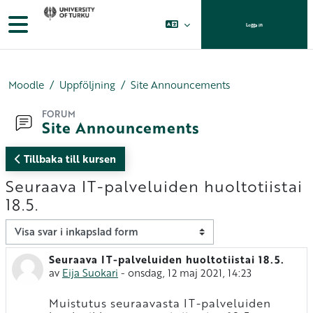
Gå direkt till huvudinnehåll
Sidopanel
Logga in
Moodle
Uppföljning
Site Announcements
FORUM
Site Announcements
Tillbaka till kursen
Seuraava IT-palveluiden huoltotiistai
18.5.
Visningsläge
Seuraava IT-palveluiden huoltotiistai 18.5.
Antal svar: 0
av
Eija Suokari
-
onsdag, 12 maj 2021, 14:23
Muistutus seuraavasta IT-palveluiden