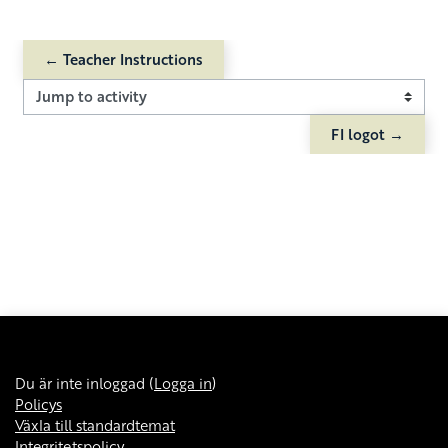
← Teacher Instructions
Jump to activity
FI logot →
Du är inte inloggad (
Logga in
)
Policys
Växla till standardtemat
Integritetspolicy