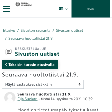
Siirry pääsisältöön
Sivupaneeli
Kirjaudu
Etusivu
Sivuston seuranta
Sivuston uutiset
Seuraava huoltotiistai 21.9.
KESKUSTELUALUE
Sivuston uutiset
Takaisin kurssin etusivulle
Seuraava huoltotiistai 21.9.
Näytön tila
Seuraava huoltotiistai 21.9.
Vastausten määrä: 0
Eija Suokari
-
tiistai 14. syyskuuta 2021, 10.39
Moodlen tietoturvapäivitykset alkavat