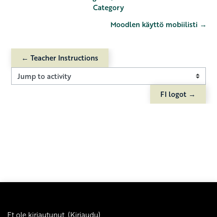
Category
Moodlen käyttö mobiilisti →
← Teacher Instructions
Jump to activity
FI logot →
Et ole kirjautunut. (
Kirjaudu
)