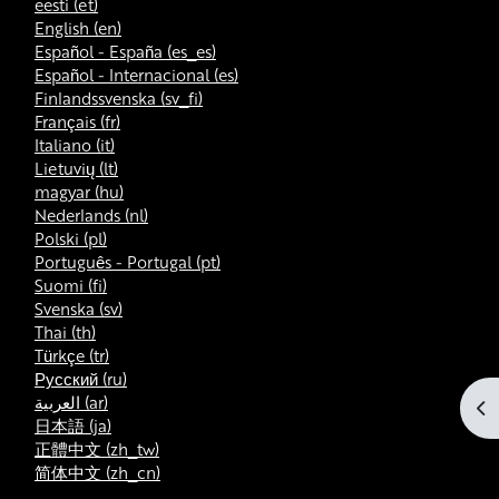
eesti ‎(et)‎
English ‎(en)‎
Español - España ‎(es_es)‎
Español - Internacional ‎(es)‎
Finlandssvenska ‎(sv_fi)‎
Français ‎(fr)‎
Italiano ‎(it)‎
Lietuvių ‎(lt)‎
magyar ‎(hu)‎
Nederlands ‎(nl)‎
Polski ‎(pl)‎
Português - Portugal ‎(pt)‎
Suomi ‎(fi)‎
Svenska ‎(sv)‎
Thai ‎(th)‎
Türkçe ‎(tr)‎
Русский ‎(ru)‎
العربية ‎(ar)‎
Av
日本語 ‎(ja)‎
正體中文 ‎(zh_tw)‎
简体中文 ‎(zh_cn)‎