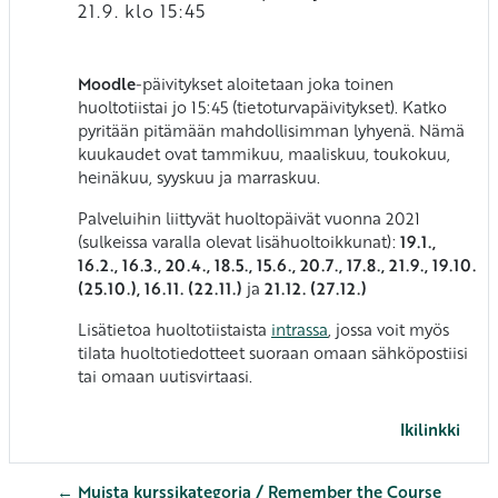
21.9. klo 15:45
Moodle
-päivitykset aloitetaan joka toinen
huoltotiistai jo 15:45 (tietoturvapäivitykset). Katko
pyritään pitämään mahdollisimman lyhyenä. Nämä
kuukaudet ovat tammikuu, maaliskuu, toukokuu,
heinäkuu, syyskuu ja marraskuu.
Palveluihin liittyvät huoltopäivät vuonna 2021
(sulkeissa varalla olevat lisähuoltoikkunat):
19
.1.
,
16.2., 16.3., 20.4., 18.5., 15.6.,
20.7., 17.8., 21.9., 19.10.
(25.10.), 16.11. (22.11.)
ja
21.12. (27.12.)
Lisätietoa huoltotiistaista
intrassa
, jossa voit myös
tilata huoltotiedotteet suoraan omaan sähköpostiisi
tai omaan uutisvirtaasi.
Ikilinkki
← Muista kurssikategoria / Remember the Course