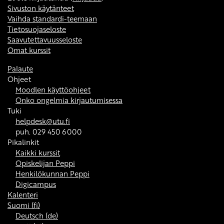
Sivuston käytänteet
Vaihda standardi-teemaan
Tietosuojaseloste
Saavutettavuusseloste
Omat kurssit
Palaute
Ohjeet
Moodlen käyttöohjeet
Onko ongelmia kirjautumisessa
Tuki
helpdesk@utu.fi
puh. 029 450 6000
Pikalinkit
Kaikki kurssit
Opiskelijan Peppi
Henkilökunnan Peppi
Digicampus
Kalenteri
Suomi ‎(fi)‎
Deutsch ‎(de)‎