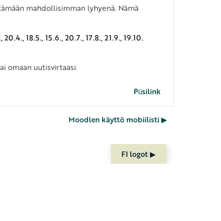
än pitämään mahdollisimman lyhyenä. Nämä
., 20.4., 18.5., 15.6.,
20.7., 17.8., 21.9., 19.10.
ai omaan uutisvirtaasi.
Püsilink
Moodlen käyttö mobiilisti ▶︎
FI logot ▶︎