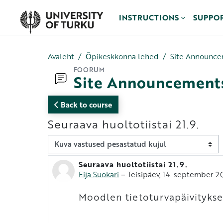
Jäta vahele peasisuni
INSTRUCTIONS
SUPPO
Avaleht
Õpikeskkonna lehed
Site Announc
FOORUM
Site Announcement
Back to course
Seuraava huoltotiistai 21.9.
Kuvamisrežiim
Seuraava huoltotiistai 21.9.
Vastuste arv 0
Eija Suokari
–
Teisipäev, 14. september 2
Moodlen tietoturvapäivitykset