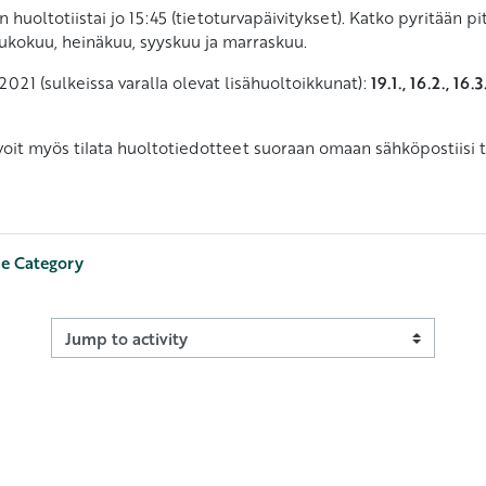
en huoltotiistai jo 15:45 (tietoturvapäivitykset). Katko pyritä
ukokuu, heinäkuu, syyskuu ja marraskuu.
2021 (sulkeissa varalla olevat lisähuoltoikkunat):
19
.1.
, 16.2., 16.3
 voit myös tilata huoltotiedotteet suoraan omaan sähköpostiisi t
se Category
Jump to activity