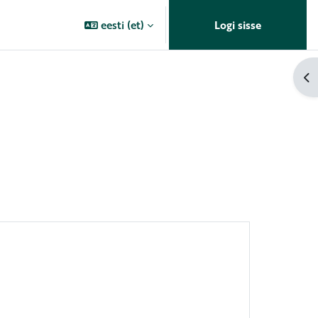
eesti ‎(et)‎
Logi sisse
Av