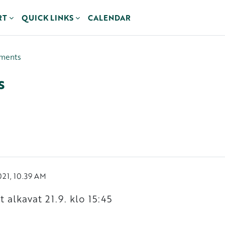
RT
QUICK LINKS
CALENDAR
ements
s
021, 10.39 AM
 alkavat 21.9. klo 15:45