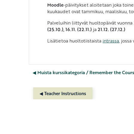
Moodle
-päivitykset aloitetaan joka toin
kuukaudet ovat tammikuu, maaliskuu, to
Palveluihin liittyvät huoltopäivät vuonna 
(25.10.), 16.11. (22.11.)
ja
21.12. (27.12.)
Lisätietoa huoltotiistaista
intrassa
, jossa
◀︎ Muista kurssikategoria / Remember the Cour
◀︎ Teacher Instructions