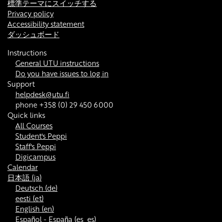
標準テーマにスイッチする
Privacy policy
Accessibility statement
ダッシュボード
Instructions
General UTU instructions
Do you have issues to log in
Support
helpdesk@utu.fi
phone +358 (0) 29 450 6000
Quick links
All Courses
Student's Peppi
Staff's Peppi
Digicampus
Calendar
日本語 ‎(ja)‎
Deutsch ‎(de)‎
eesti ‎(et)‎
English ‎(en)‎
Español - España ‎(es_es)‎