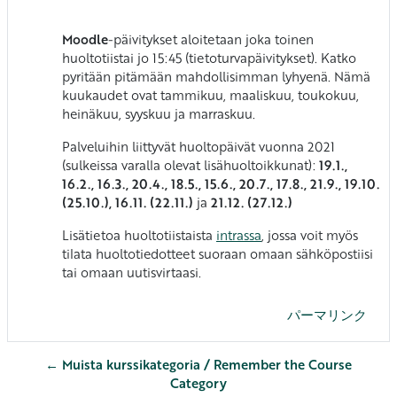
Moodle
-päivitykset aloitetaan joka toinen
huoltotiistai jo 15:45 (tietoturvapäivitykset). Katko
pyritään pitämään mahdollisimman lyhyenä. Nämä
kuukaudet ovat tammikuu, maaliskuu, toukokuu,
heinäkuu, syyskuu ja marraskuu.
Palveluihin liittyvät huoltopäivät vuonna 2021
(sulkeissa varalla olevat lisähuoltoikkunat):
19
.1.
,
16.2., 16.3., 20.4., 18.5., 15.6.,
20.7., 17.8., 21.9., 19.10.
(25.10.), 16.11. (22.11.)
ja
21.12. (27.12.)
Lisätietoa huoltotiistaista
intrassa
, jossa voit myös
tilata huoltotiedotteet suoraan omaan sähköpostiisi
tai omaan uutisvirtaasi.
パーマリンク
← Muista kurssikategoria / Remember the Course
Category