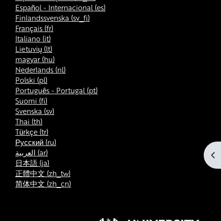
Español - Internacional ‎(es)‎
Finlandssvenska ‎(sv_fi)‎
Français ‎(fr)‎
Italiano ‎(it)‎
Lietuvių ‎(lt)‎
magyar ‎(hu)‎
Nederlands ‎(nl)‎
Polski ‎(pl)‎
Português - Portugal ‎(pt)‎
Suomi ‎(fi)‎
Svenska ‎(sv)‎
Thai ‎(th)‎
Türkçe ‎(tr)‎
Русский ‎(ru)‎
العربية ‎(ar)‎
ブ
日本語 ‎(ja)‎
正體中文 ‎(zh_tw)‎
简体中文 ‎(zh_cn)‎