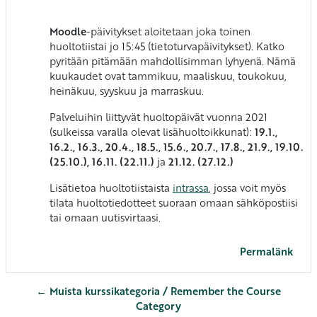
Moodle
-päivitykset aloitetaan joka toinen
huoltotiistai jo 15:45 (tietoturvapäivitykset). Katko
pyritään pitämään mahdollisimman lyhyenä. Nämä
kuukaudet ovat tammikuu, maaliskuu, toukokuu,
heinäkuu, syyskuu ja marraskuu.
Palveluihin liittyvät huoltopäivät vuonna 2021
(sulkeissa varalla olevat lisähuoltoikkunat):
19
.1.
,
16.2., 16.3., 20.4., 18.5., 15.6.,
20.7., 17.8., 21.9., 19.10.
(25.10.), 16.11. (22.11.)
ja
21.12. (27.12.)
Lisätietoa huoltotiistaista
intrassa
, jossa voit myös
tilata huoltotiedotteet suoraan omaan sähköpostiisi
tai omaan uutisvirtaasi.
Permalänk
← Muista kurssikategoria / Remember the Course
Category