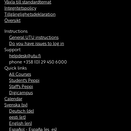
Växla till standardtemat
Integritetspolicy
Tillgänglighetsdeklaration
Översikt
Instructions
General UTU instructions
Do you have issues to log in
Support
helpdesk@utu.fi
phone +358 (0) 29 450 6000
Quick links
All Courses
Student's Peppi
Staff's Peppi
Digicampus
Calendar
Svenska ‎(sv)‎
Deutsch ‎(de)‎
eesti ‎(et)‎
English ‎(en)‎
Español - España ‎(es_es)‎