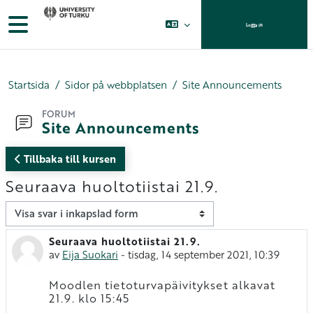
Gå direkt till huvudinnehåll
Sidopanel
Logga in
Startsida
Sidor på webbplatsen
Site Announcements
FORUM
Site Announcements
Tillbaka till kursen
Seuraava huoltotiistai 21.9.
Visningsläge
Seuraava huoltotiistai 21.9.
Antal svar: 0
av
Eija Suokari
-
tisdag, 14 september 2021, 10:39
Moodlen tietoturvapäivitykset alkavat
21.9. klo 15:45