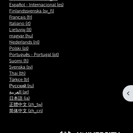
Español - Internacional ‎(es)‎
Finlandssvenska ‎(sv_fi)‎
Français ‎(fr)‎
Italiano ‎(it)‎
Lietuvių ‎(lt)‎
magyar ‎(hu)‎
Nederlands ‎(nl)‎
Polski ‎(pl)‎
Português - Portugal ‎(pt)‎
Suomi ‎(fi)‎
Svenska ‎(sv)‎
Thai ‎(th)‎
Türkçe ‎(tr)‎
Русский ‎(ru)‎
العربية ‎(ar)‎
Öp
日本語 ‎(ja)‎
正體中文 ‎(zh_tw)‎
简体中文 ‎(zh_cn)‎