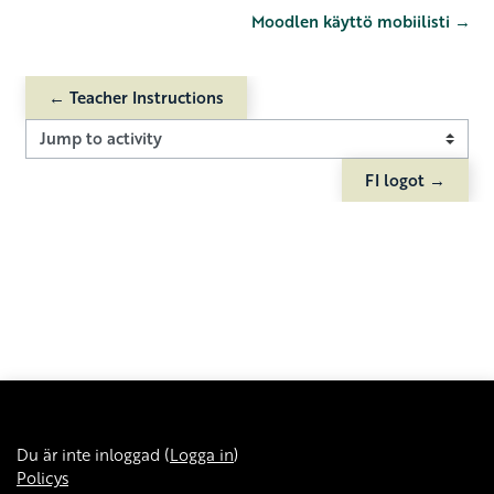
Moodlen käyttö mobiilisti →
← Teacher Instructions
Jump to activity
FI logot →
Du är inte inloggad (
Logga in
)
Policys