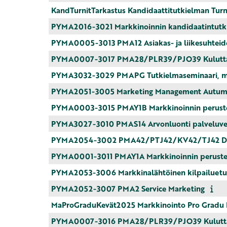
KandTurnitTarkastus Kandidaattitutkielman Turni
PYMA2016-3021 Markkinoinnin kandidaatintutk
PYMA0005-3013 PMA12 Asiakas- ja liikesuhteid
PYMA0007-3017 PMA28/PLR39/PJO39 Kuluttajan
PYMA3032-3029 PMAPG Tutkielmaseminaari, ma
PYMA2051-3005 Marketing Management Autum
PYMA0003-3015 PMAY1B Markkinoinnin perustee
PYMA3027-3010 PMAS14 Arvonluonti palveluve
PYMA2054-3002 PMA42/PTJ42/KV42/TJ42 Dig
PYMA0001-3011 PMAY1A Markkinoinnin peruste
PYMA2053-3006 Markkinalähtöinen kilpailuetu
PYMA2052-3007 PMA2 Service Marketing
MaProGraduKevät2025 Markkinointo Pro Gradu 
PYMA0007-3016 PMA28/PLR39/PJO39 Kuluttajan