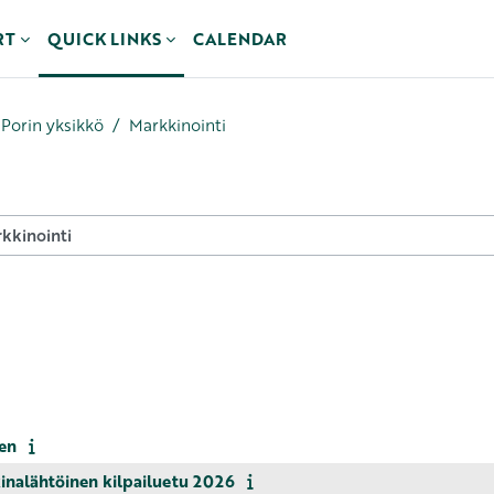
RT
QUICK LINKS
CALENDAR
Porin yksikkö
Markkinointi
cours
en
lähtöinen kilpailuetu 2026