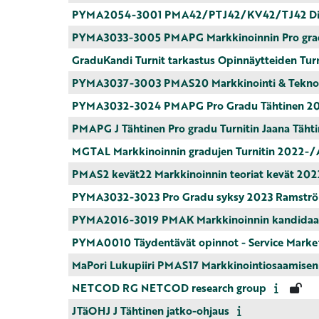
PYMA2054-3001 PMA42/PTJ42/KV42/TJ42 Digi
PYMA3033-3005 PMAPG Markkinoinnin Pro gradu
GraduKandi Turnit tarkastus Opinnäytteiden Tur
PYMA3037-3003 PMAS20 Markkinointi & Tekno
PYMA3032-3024 PMAPG Pro Gradu Tähtinen 2
PMAPG J Tähtinen Pro gradu Turnitin Jaana Täht
MGTAL Markkinoinnin gradujen Turnitin 2022-/
PMAS2 kevät22 Markkinoinnin teoriat kevät 202
PYMA3032-3023 Pro Gradu syksy 2023 Ramstr
PYMA2016-3019 PMAK Markkinoinnin kandidaati
PYMA0010 Täydentävät opinnot - Service Marke
MaPori Lukupiiri PMAS17 Markkinointiosaamisen s
NETCOD RG NETCOD research group
JTäOHJ J Tähtinen jatko-ohjaus