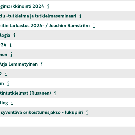
markkinointi 2024
 -tutkielma ja tutkielmaseminaari
nitin tarkastus 2024- / Joachim Ramström
logia
024
inen
Arja Lemmetyinen
2
öm
ntutkielmat (Rusanen)
ting
yventävä erikoistumisjakso - lukupiiri