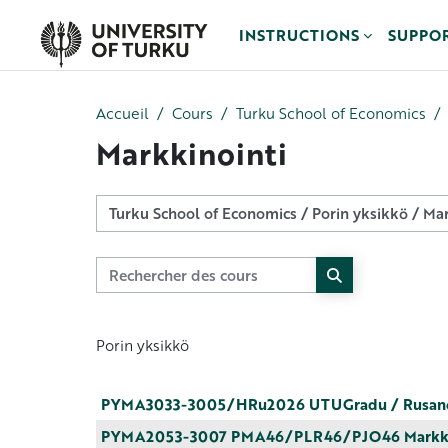
Passer au contenu principal
INSTRUCTIONS
SUPPO
Accueil
Cours
Turku School of Economics
Markkinointi
Catégories de cours
Rechercher des cours
Rechercher des 
Porin yksikkö
PYMA3033-3005/HRu2026 UTUGradu / Rusan
PYMA2053-3007 PMA46/PLR46/PJO46 Markkina