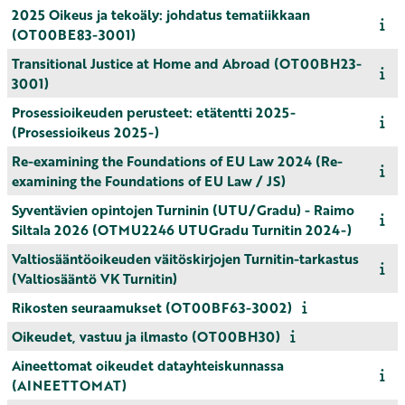
2025 Oikeus ja tekoäly: johdatus tematiikkaan
(OT00BE83-3001)
Transitional Justice at Home and Abroad (OT00BH23-
3001)
Prosessioikeuden perusteet: etätentti 2025-
(Prosessioikeus 2025-)
Re-examining the Foundations of EU Law 2024 (Re-
examining the Foundations of EU Law / JS)
Syventävien opintojen Turninin (UTU/Gradu) - Raimo
Siltala 2026 (OTMU2246 UTUGradu Turnitin 2024-)
Valtiosääntöoikeuden väitöskirjojen Turnitin-tarkastus
(Valtiosääntö VK Turnitin)
Rikosten seuraamukset (OT00BF63-3002)
Oikeudet, vastuu ja ilmasto (OT00BH30)
Aineettomat oikeudet datayhteiskunnassa
(AINEETTOMAT)