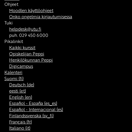
Ohjeet
Moodlen käyttöohjeet
Onko ongelmia kirjautumisessa
Tuki
helpdesk@utu.fi
puh. 029 450 6000
Pikalinkit
Kaikki kurssit
Opiskelijan Peppi
Henkilökunnan Peppi
Digicampus
Kalenteri
Suomi ‎(fi)‎
Deutsch ‎(de)‎
eesti ‎(et)‎
English ‎(en)‎
Español - España ‎(es_es)‎
Español - Internacional ‎(es)‎
Finlandssvenska ‎(sv_fi)‎
Français ‎(fr)‎
Italiano ‎(it)‎