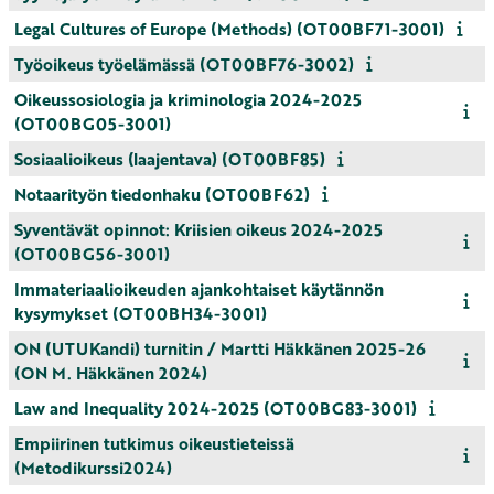
Legal Cultures of Europe (Methods) (OT00BF71-3001)
Työoikeus työelämässä (OT00BF76-3002)
Oikeussosiologia ja kriminologia 2024-2025
(OT00BG05-3001)
Sosiaalioikeus (laajentava) (OT00BF85)
Notaarityön tiedonhaku (OT00BF62)
Syventävät opinnot: Kriisien oikeus 2024-2025
(OT00BG56-3001)
Immateriaalioikeuden ajankohtaiset käytännön
kysymykset (OT00BH34-3001)
ON (UTUKandi) turnitin / Martti Häkkänen 2025-26
(ON M. Häkkänen 2024)
Law and Inequality 2024-2025 (OT00BG83-3001)
Empiirinen tutkimus oikeustieteissä
(Metodikurssi2024)