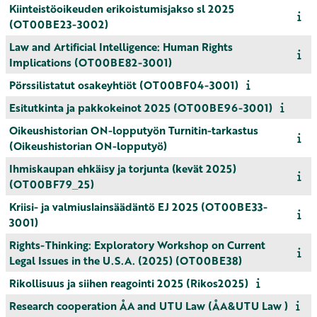
Kiinteistöoikeuden erikoistumisjakso sl 2025
(OT00BE23-3002)
Law and Artificial Intelligence: Human Rights
Implications (OT00BE82-3001)
Pörssilistatut osakeyhtiöt (OT00BF04-3001)
Esitutkinta ja pakkokeinot 2025 (OT00BE96-3001)
Oikeushistorian ON-lopputyön Turnitin-tarkastus
(Oikeushistorian ON-lopputyö)
Ihmiskaupan ehkäisy ja torjunta (kevät 2025)
(OT00BF79_25)
Kriisi- ja valmiuslainsäädäntö EJ 2025 (OT00BE33-
3001)
Rights-Thinking: Exploratory Workshop on Current
Legal Issues in the U.S.A. (2025) (OT00BE38)
Rikollisuus ja siihen reagointi 2025 (Rikos2025)
Research cooperation ÅA and UTU Law (ÅA&UTU Law )