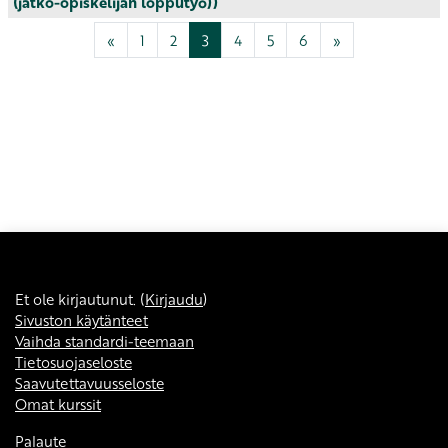
(jatko-opiskelijan lopputyö))
Edellinen sivu
Sivu 1
Sivu 2
Sivu 3
Sivu 4
Sivu 5
Sivu 6
Seuraava sivu
«
1
2
3
4
5
6
»
Et ole kirjautunut. (
Kirjaudu
)
Sivuston käytänteet
Vaihda standardi-teemaan
Tietosuojaseloste
Saavutettavuusseloste
Omat kurssit
Palaute