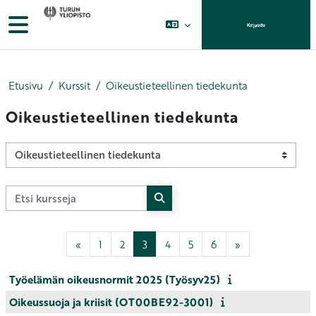
Siirry pääsisältöön
Sivupaneeli
Kirjaudu
Etusivu
Kurssit
Oikeustieteellinen tiedekunta
Oikeustieteellinen tiedekunta
Kurssikategoriat
Etsi kursseja
Etsi kursseja
Edellinen sivu
Sivu 1
Sivu 2
Sivu 3
Sivu 4
Sivu 5
Sivu 6
Seuraava sivu
«
1
2
3
4
5
6
»
Työelämän oikeusnormit 2025 (Työsyv25)
Oikeussuoja ja kriisit (OT00BE92-3001)