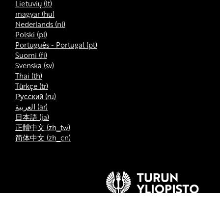
Lietuvių ‎(lt)‎
magyar ‎(hu)‎
Nederlands ‎(nl)‎
Polski ‎(pl)‎
Português - Portugal ‎(pt)‎
Suomi ‎(fi)‎
Svenska ‎(sv)‎
Thai ‎(th)‎
Türkçe ‎(tr)‎
Русский ‎(ru)‎
العربية ‎(ar)‎
日本語 ‎(ja)‎
正體中文 ‎(zh_tw)‎
简体中文 ‎(zh_cn)‎