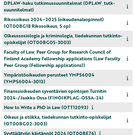
DPLAW-haku tutkimussuunnitelmat (DPLAW_tutk-
suunnitelmat)
Rikosoikeus 2024–2025 (oikeudenalaopinnot)
(OT00BG18 Rikosoikeus, 5 op)
Oikeussosiologia ja kriminologia, tiedekunnan tutkinto-
opiskelijat (OT00BG05-3003)
Faculty of Law, Peer Group for Research Council of
Finland Academy Fellowship applications (Law Faculty
Peer Group (Fellowship applications))
Ympäristöoikeuden perusteet YMPS6004
(YMPS6004-3012)
Finanssioikeuden syventävien opintojen Turnitin
2024-/Jaakko Ossa (FINOIKPLAG-OSSA-24)
How to Write a PhD in Law (OTT12092)
Oikeus ja etiikka, tiedekunnan tutkinto-opiskelijat
(OT00BG02-3003)
Syyttäjätyön käytännöt 2024 (OT00BE76)