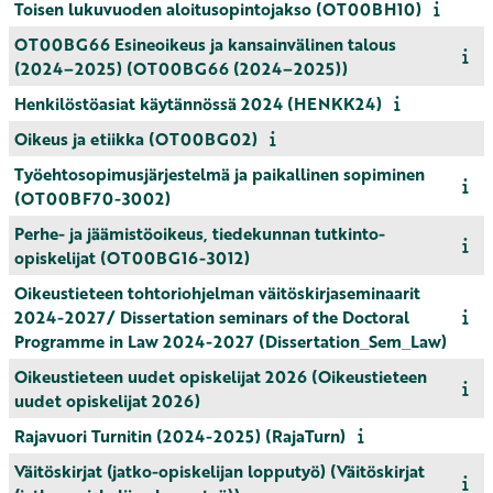
Toisen lukuvuoden aloitusopintojakso (OT00BH10)
OT00BG66 Esineoikeus ja kansainvälinen talous
(2024–2025) (OT00BG66 (2024–2025))
Henkilöstöasiat käytännössä 2024 (HENKK24)
Oikeus ja etiikka (OT00BG02)
Työehtosopimusjärjestelmä ja paikallinen sopiminen
(OT00BF70-3002)
Perhe- ja jäämistöoikeus, tiedekunnan tutkinto-
opiskelijat (OT00BG16-3012)
Oikeustieteen tohtoriohjelman väitöskirjaseminaarit
2024-2027/ Dissertation seminars of the Doctoral
Programme in Law 2024-2027 (Dissertation_Sem_Law)
Oikeustieteen uudet opiskelijat 2026 (Oikeustieteen
uudet opiskelijat 2026)
Rajavuori Turnitin (2024-2025) (RajaTurn)
Väitöskirjat (jatko-opiskelijan lopputyö) (Väitöskirjat