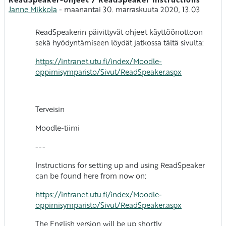
Vastausten määrä: 0
Janne Mikkola
-
maanantai 30. marraskuuta 2020, 13.03
ReadSpeakerin päivittyvät ohjeet käyttöönottoon
sekä hyödyntämiseen löydät jatkossa tältä sivulta:
https://intranet.utu.fi/index/Moodle-
oppimisymparisto/Sivut/ReadSpeaker.aspx
Terveisin
Moodle-tiimi
---
Instructions for setting up and using ReadSpeaker
can be found here from now on:
https://intranet.utu.fi/index/Moodle-
oppimisymparisto/Sivut/ReadSpeaker.aspx
The English version will be up shortly.