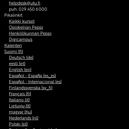
helpdesk@utu.fi
puh. 029 450 6000
Pikalinkit
Kaikki kurssit
Opiskelijan Peppi
Henkilökunnan Peppi
Digicampus
Kalenteri
Suomi ‎(fi)‎
Deutsch ‎(de)‎
eesti ‎(et)‎
English ‎(en)‎
Español - España ‎(es_es)‎
Español - Internacional ‎(es)‎
Finlandssvenska ‎(sv_fi)‎
Français ‎(fr)‎
Italiano ‎(it)‎
Lietuvių ‎(lt)‎
magyar ‎(hu)‎
Nederlands ‎(nl)‎
Polski ‎(pl)‎