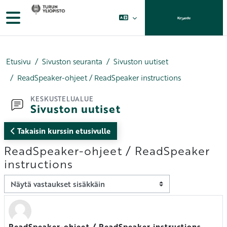
Siirry pääsisältöön
Sivupaneeli
Kirjaudu
Etusivu
Sivuston seuranta
Sivuston uutiset
ReadSpeaker-ohjeet / ReadSpeaker instructions
KESKUSTELUALUE
Sivuston uutiset
Takaisin kurssin etusivulle
ReadSpeaker-ohjeet / ReadSpeaker
instructions
Näytön tila
ReadSpeaker-ohjeet / ReadSpeaker instructions