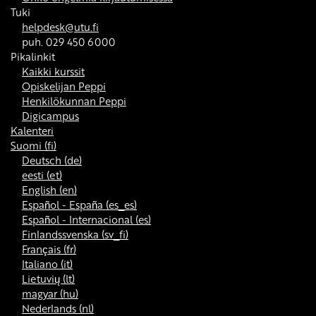
Tuki
helpdesk@utu.fi
puh. 029 450 6000
Pikalinkit
Kaikki kurssit
Opiskelijan Peppi
Henkilökunnan Peppi
Digicampus
Kalenteri
Suomi ‎(fi)‎
Deutsch ‎(de)‎
eesti ‎(et)‎
English ‎(en)‎
Español - España ‎(es_es)‎
Español - Internacional ‎(es)‎
Finlandssvenska ‎(sv_fi)‎
Français ‎(fr)‎
Italiano ‎(it)‎
Lietuvių ‎(lt)‎
magyar ‎(hu)‎
Nederlands ‎(nl)‎