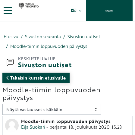
Siirry pääsisältöön
Sivupaneeli
Kirjaudu
Etusivu
Sivuston seuranta
Sivuston uutiset
Moodle-tiimin loppuvuoden päivystys
KESKUSTELUALUE
Sivuston uutiset
Takaisin kurssin etusivulle
Moodle-tiimin loppuvuoden
päivystys
Näytön tila
Moodle-tiimin loppuvuoden päivystys
Vastausten määrä: 0
Eija Suokari
-
perjantai 18. joulukuuta 2020, 15.23