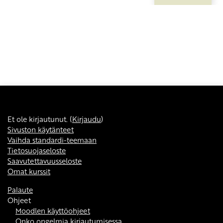
Et ole kirjautunut. (
Kirjaudu
)
Sivuston käytänteet
Vaihda standardi-teemaan
Tietosuojaseloste
Saavutettavuusseloste
Omat kurssit
Palaute
Ohjeet
Moodlen käyttöohjeet
Onko ongelmia kirjautumisessa