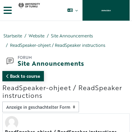
Zum Hauptinhalt
Website-Übersicht
Anmelden
Startseite
Website
Site Announcements
ReadSpeaker-ohjeet / ReadSpeaker instructions
FORUM
Site Announcements
Back to course
ReadSpeaker-ohjeet / ReadSpeaker
instructions
Anzeigemodus
ReadSpeaker-ohjeet / ReadSpeaker instructions