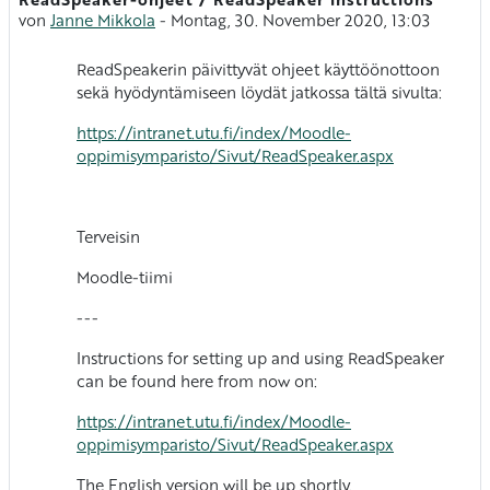
Anzahl Antworten: 0
von
Janne Mikkola
-
Montag, 30. November 2020, 13:03
ReadSpeakerin päivittyvät ohjeet käyttöönottoon
sekä hyödyntämiseen löydät jatkossa tältä sivulta:
https://intranet.utu.fi/index/Moodle-
oppimisymparisto/Sivut/ReadSpeaker.aspx
Terveisin
Moodle-tiimi
---
Instructions for setting up and using ReadSpeaker
can be found here from now on:
https://intranet.utu.fi/index/Moodle-
oppimisymparisto/Sivut/ReadSpeaker.aspx
The English version will be up shortly.