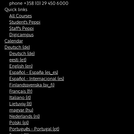
phone +358 (0) 29 450 6000
Quick links
All Courses
Student's Peppi
Staff's Peppi
Digicampus
Calendar
Deutsch ‎(de)‎
Deutsch ‎(de)‎
eesti ‎(et)‎
English ‎(en)‎
Español - España ‎(es_es)‎
Español - Internacional ‎(es)‎
Finlandssvenska ‎(sv_fi)‎
Français ‎(fr)‎
Italiano ‎(it)‎
Lietuvių ‎(lt)‎
magyar ‎(hu)‎
Nederlands ‎(nl)‎
Polski ‎(pl)‎
Português - Portugal ‎(pt)‎