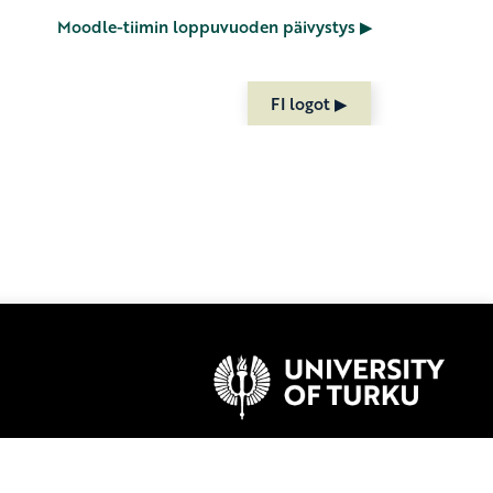
Moodle-tiimin loppuvuoden päivystys ▶︎
FI logot ▶︎