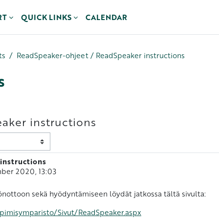
RT
QUICK LINKS
CALENDAR
ts
ReadSpeaker-ohjeet / ReadSpeaker instructions
s
aker instructions
instructions
ber 2020, 13:03
önottoon sekä hyödyntämiseen löydät jatkossa tältä sivulta:
ppimisymparisto/Sivut/ReadSpeaker.aspx