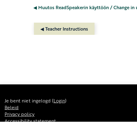
◀︎ Muutos ReadSpeakerin käyttöön / Change in
◀︎ Teacher Instructions
Je bent niet ingelogd (
Login
)
Beleid
Privacy policy
Accessibility statement
Mijn startpagina