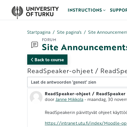
Ga naar hoofdinhoud
INSTRUCTIONS
SUPPO
Startpagina
Site pagina's
Site Announcemen
FORUM
Site Announcement
Back to course
ReadSpeaker-ohjeet / ReadSpe
Toon modus
ReadSpeaker-ohjeet / ReadSpeaker 
Aantal antwoorden: 0
door
Janne Mikkola
-
maandag, 30 novem
ReadSpeakerin päivittyvät ohjeet käyttö
https://intranet.utu.fi/index/Moodle-o