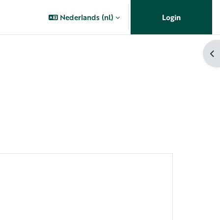
Nederlands ‎(nl)‎
Login
Op