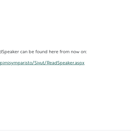
eadSpeaker can be found here from now on:
ppimisymparisto/Sivut/ReadSpeaker.aspx