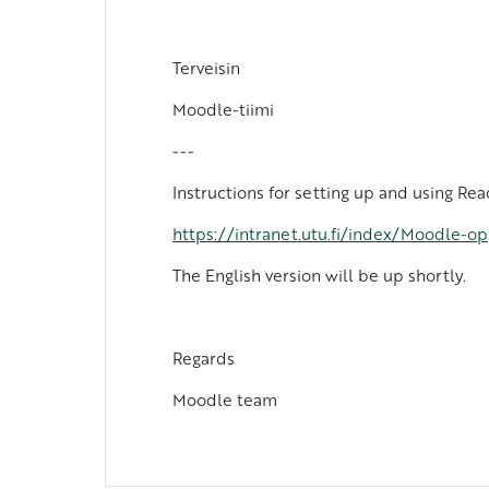
Terveisin
Moodle-tiimi
---
Instructions for setting up and using R
https://intranet.utu.fi/index/Moodle-o
The English version will be up shortly.
Regards
Moodle team