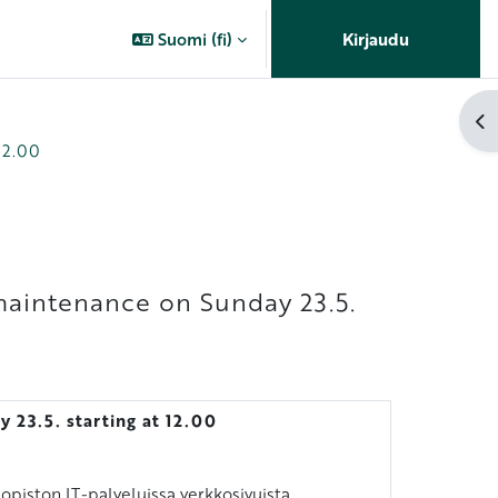
Suomi ‎(fi)‎
Kirjaudu
Av
 12.00
 maintenance on Sunday 23.5.
y 23.5. starting at 12.00
opiston IT-palveluissa verkkosivuista