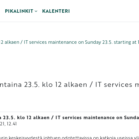
PIKALINKIT
KALENTERI
12 alkaen / IT services maintenance on Sunday 23.5. starting at
taina 23.5. klo 12 alkaen / IT services
 23.5. klo 12 alkaen / IT services maintenance on Sunda
1, 12.41
rin keskeisyydestä johtuen odotettavissa on katkoja useissa yli