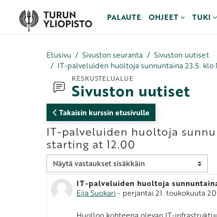
Siirry pääsisältöön
PALAUTE
OHJEET
TUKI
Etusivu
Sivuston seuranta
Sivuston uutiset
IT-palveluiden huoltoja sunnuntaina 23.5. klo 
KESKUSTELUALUE
Sivuston uutiset
Takaisin kurssin etusivulle
IT-palveluiden huoltoja sunnun
starting at 12.00
Näytön tila
IT-palveluiden huoltoja sunnuntaina
Vastausten määrä: 0
Eija Suokari
-
perjantai 21. toukokuuta 202
Huollon kohteena olevan IT-infrastruktuu