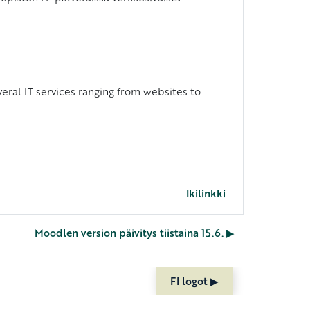
eral IT services ranging from websites to
Ikilinkki
Moodlen version päivitys tiistaina 15.6. ▶︎
FI logot ▶︎