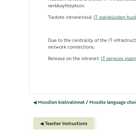
verkkoyhteyksiin.
Tiedote intranetissä:
IT-palveluiden huol
Due to the centrality of the IT infrastr
network connections.
Release on the intranet:
IT services mai
◀︎ Moodlen kielivalinnat / Moodle language choi
◀︎ Teacher Instructions