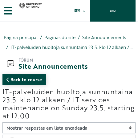
Ir para o conteúdo principal
Painel lateral
Entrar
Página principal
Páginas do site
Site Announcements
IT-palveluiden huoltoja sunnuntaina 23.5. klo 12 alkaen / IT services maintenance on Sunday 23.5. starting at 12.00
FÓRUM
Site Announcements
Back to course
IT-palveluiden huoltoja sunnuntaina
23.5. klo 12 alkaen / IT services
maintenance on Sunday 23.5. starting
at 12.00
Modo de visualização