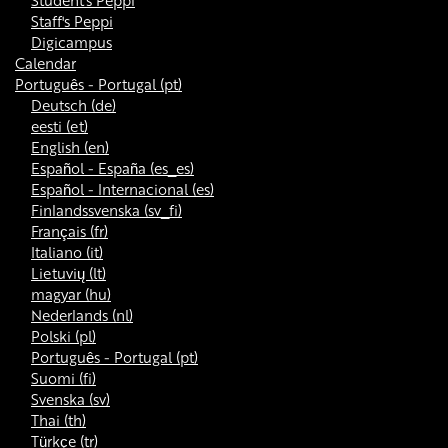
Student's Peppi
Staff's Peppi
Digicampus
Calendar
Português - Portugal ‎(pt)‎
Deutsch ‎(de)‎
eesti ‎(et)‎
English ‎(en)‎
Español - España ‎(es_es)‎
Español - Internacional ‎(es)‎
Finlandssvenska ‎(sv_fi)‎
Français ‎(fr)‎
Italiano ‎(it)‎
Lietuvių ‎(lt)‎
magyar ‎(hu)‎
Nederlands ‎(nl)‎
Polski ‎(pl)‎
Português - Portugal ‎(pt)‎
Suomi ‎(fi)‎
Svenska ‎(sv)‎
Thai ‎(th)‎
Türkçe ‎(tr)‎