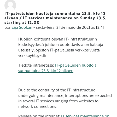
IT-palveluiden huoltoja sunnuntaina 23.5. klo 12
Número de respostas: 0
alkaen / IT services maintenance on Sunday 23.5.
starting at 12.00
por
Eija Suokari
-
sexta-feira, 21 de maio de 2021 às 12:41
Huollon kohteena olevan IT-infrastruktuurin
keskeisyydestä johtuen odotettavissa on katkoja
useissa yliopiston IT-palveluissa verkkosivuista
verkkoyhteyksiin.
Tiedote intranetissä:
IT-palveluiden huoltoja
sunnuntaina 23.5. klo 12 alkaen
Due to the centrality of the IT infrastructure
undergoing maintenance, interruptions are expected
in several IT services ranging from websites to
network connections.
Release on the intranet:
IT services maintenance on