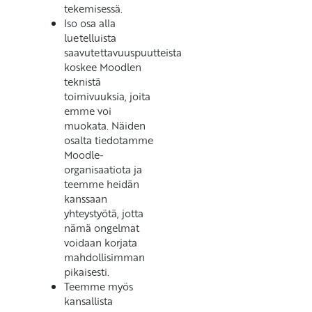
tekemisessä.
Iso osa alla
luetelluista
saavutettavuuspuutteista
koskee Moodlen
teknistä
toimivuuksia, joita
emme voi
muokata. Näiden
osalta tiedotamme
Moodle-
organisaatiota ja
teemme heidän
kanssaan
yhteystyötä, jotta
nämä ongelmat
voidaan korjata
mahdollisimman
pikaisesti.
Teemme myös
kansallista