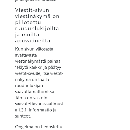
Viestit-sivun
viestinäkymä on
piilotettu
ruudunlukijoilta
ja muilta
apuvälineiltä
Kun sivun yläosasta
avattavasta
viestinäkymästä painaa
"Näytä kaikki" ja päätyy
viestit-sivulle, itse viestit-
näkymä on täällä
ruudunlukijan
saavuttamattomissa.
Tämä on vastoin
saavutettavuusvaatimust
a 1.3.1. Informaatio ja
suhteet.
Ongelma on tiedostettu