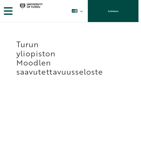
Passer au contenu principal
Panneau latéral
Connexion
Turun
yliopiston
Moodlen
saavutettavuusseloste