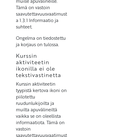
muille apuvälineille.
Tämä on vastoin
saavutettavuusvaatimust
a 1.3.1 Informaatio ja
suhteet.
Ongelma on tiedostettu
ja korjaus on tulossa.
Kurssin
aktiviteetin
ikonilla ei ole
tekstivastinetta
Kurssin aktiviteetin
tyypistä kertova ikoni on
piilotettu
ruudunlukijoilta ja
muilta apuvälineiltä
vaikka se on oleellista
informaatiota. Tämä on
vastoin
saavutettavuusvaatimust