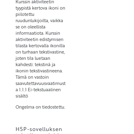
Kurssin aktiviteetin
tyypistä kertova ikoni on
piilotettu
ruudunlukijoilta, vaikka
se on oleellista
informaatiota. Kurssin
aktiviteetin edistymisen
tilasta kertovalla ikonilla
on turhaan tekstivastine,
joten tila luetaan
kahdesti: tekstinä ja
ikonin tekstivastineena.
Tämä on vastoin
saavutettavuusvaatimust
a 1.1.1 Ei-tekstuaalinen
sisältö
Ongelma on tiedostettu.
H5P-sovelluksen