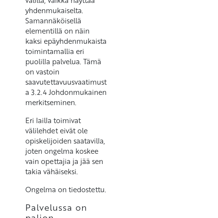
välillä, vaikka näyttää
yhdenmukaiselta.
Samannäköisellä
elementillä on näin
kaksi epäyhdenmukaista
toimintamallia eri
puolilla palvelua. Tämä
on vastoin
saavutettavuusvaatimust
a 3.2.4 Johdonmukainen
merkitseminen.
Eri lailla toimivat
välilehdet eivät ole
opiskelijoiden saatavilla,
joten ongelma koskee
vain opettajia ja jää sen
takia vähäiseksi.
Ongelma on tiedostettu.
Palvelussa on
paljon