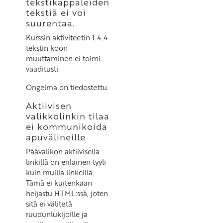
tekstikappaleiden
tekstiä ei voi
suurentaa.
Kurssin aktiviteetin 1.4.4
tekstin koon
muuttaminen ei toimi
vaaditusti.
Ongelma on tiedostettu.
Aktiivisen
valikkolinkin tilaa
ei kommunikoida
apuvälineille
Päävalikon aktiivisella
linkillä on erilainen tyyli
kuin muilla linkeillä.
Tämä ei kuitenkaan
heijastu HTML:ssä, joten
sitä ei välitetä
ruudunlukijoille ja