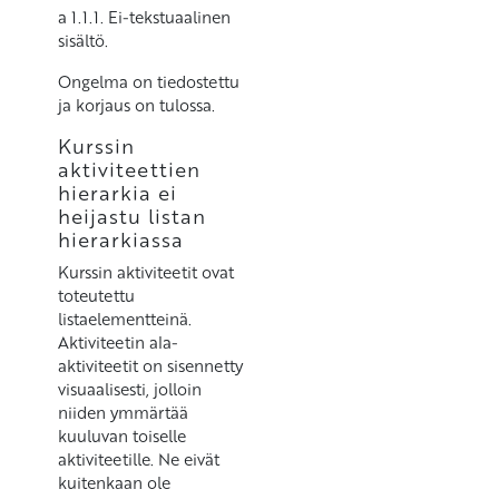
a 1.1.1. Ei-tekstuaalinen
sisältö.
Ongelma on tiedostettu
ja korjaus on tulossa.
Kurssin
aktiviteettien
hierarkia ei
heijastu listan
hierarkiassa
Kurssin aktiviteetit ovat
toteutettu
listaelementteinä.
Aktiviteetin ala-
aktiviteetit on sisennetty
visuaalisesti, jolloin
niiden ymmärtää
kuuluvan toiselle
aktiviteetille. Ne eivät
kuitenkaan ole