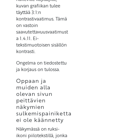
kuvan grafiikan tulee
täyttää 3:1:n
kontrastivaatimus. Tämä
on vastoin
saavutettavuusvaatimust
a 1.4.11. Ei-
tekstimuotoisen sisällön
kontrasti.
Ongelma on tiedostettu
ja korjaus on tulossa.
Oppaan ja
muiden alla
olevan sivun
peittävien
näkymien
sulkemispainiketta
ei ole käännetty
Näkymässä on ruksi-
ikoni piilotekstillä, jonka