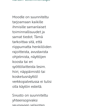
Moodle on suunniteltu
tarjoamaan kaikille
ihmisille samanlaiset
toiminnallisuudet ja
samat tiedot. Tämä
tarkoittaa sitä, että
riippumatta henkilöiden
rajoitteista, avustavista
ohjelmista, näyttöjen
koosta tai eri
syöttölaitteista (esim.
hiiri, näppäimistö tai
kosketusnäyttö)
verkkopalvelussa ei tulisi
olla käytön esteitä.
Sivusto on suunniteltu
yhteensopivaksi
seuraavien selainten