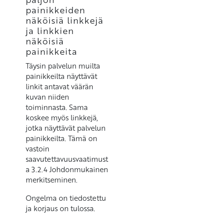
painikkeiden
näköisiä linkkejä
ja linkkien
näköisiä
painikkeita
Täysin palvelun muilta
painikkeilta näyttävät
linkit antavat väärän
kuvan niiden
toiminnasta. Sama
koskee myös linkkejä,
jotka näyttävät palvelun
painikkeilta. Tämä on
vastoin
saavutettavuusvaatimust
a 3.2.4 Johdonmukainen
merkitseminen.
Ongelma on tiedostettu
ja korjaus on tulossa.