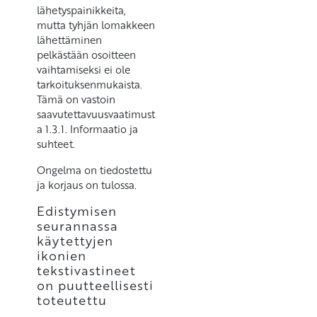
lähetyspainikkeita,
mutta tyhjän lomakkeen
lähettäminen
pelkästään osoitteen
vaihtamiseksi ei ole
tarkoituksenmukaista.
Tämä on vastoin
saavutettavuusvaatimust
a 1.3.1. Informaatio ja
suhteet.
Ongelma on tiedostettu
ja korjaus on tulossa.
Edistymisen
seurannassa
käytettyjen
ikonien
tekstivastineet
on puutteellisesti
toteutettu