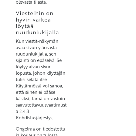
olevasta tilasta.
Viesteihin on
hyvin vaikea
löytää
ruudunlukijalla
Kun viestit-näkymän
avaa sivun yläosasta
ruudunlukijalla, sen
sijainti on epäselvä. Se
löytyy aivan sivun
lopusta, johon käyttäjän
tulisi selata itse.
Käytännössä voi sanoa,
että siihen ei pääse
käsiksi. Tämä on vastoin
saavutettavuusvaatimust
a 2.4.3.
Kohdistusjärjestys.
Ongelma on tiedostettu
ja korjaus on tulossa.