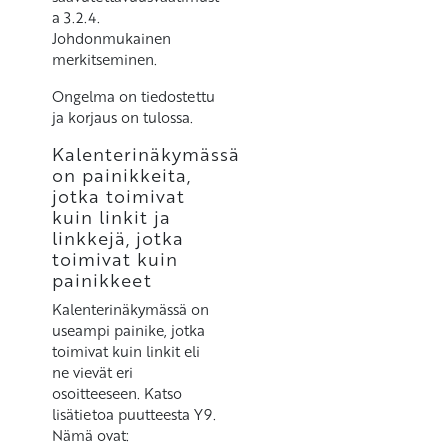
a 3.2.4.
Johdonmukainen
merkitseminen.
Ongelma on tiedostettu
ja korjaus on tulossa.
Kalenterinäkymässä
on painikkeita,
jotka toimivat
kuin linkit ja
linkkejä, jotka
toimivat kuin
painikkeet
Kalenterinäkymässä on
useampi painike, jotka
toimivat kuin linkit eli
ne vievät eri
osoitteeseen. Katso
lisätietoa puutteesta Y9.
Nämä ovat: