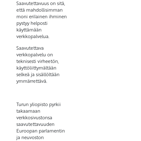
Saavutettavuus on sitä,
että mahdollisimman
moni erilainen ihminen
pystyy helposti
käyttämään
verkkopalvelua.
Saavutettava
verkkopalvelu on
teknisesti virheetön,
käyttöliittymältään
selkeä ja sisällöltään
ymmärrettävä.
Turun yliopisto pyrkii
takaamaan
verkkosivustonsa
saavutettavuuden
Euroopan parlamentin
ja neuvoston