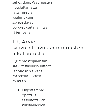
set osittain. Vaatimusten
noudattamatta
jättämiset ja
vaatimuksiin
sovellettavat
poikkeukset mainitaan
jäljempänä.
1.2. Arvio
saavutettavuusparannusten
aikataulusta
Pyrimme korjaamaan
saavutettavuuspuutteet
lähivuosien aikana
mahdollisuuksien
mukaan.
Ohjeistamme
opettajia
saavutettavien
kurssialueiden