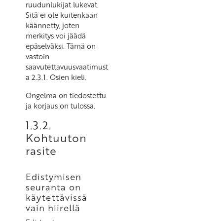
ruudunlukijat lukevat.
Sitä ei ole kuitenkaan
käännetty, joten
merkitys voi jäädä
epäselväksi. Tämä on
vastoin
saavutettavuusvaatimust
a 2.3.1. Osien kieli.
Ongelma on tiedostettu
ja korjaus on tulossa.
1.3.2.
Kohtuuton
rasite
Edistymisen
seuranta on
käytettävissä
vain hiirellä