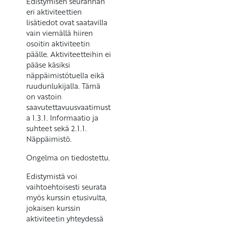
Edistymisen seurannan
eri aktiviteettien
lisätiedot ovat saatavilla
vain viemällä hiiren
osoitin aktiviteetin
päälle. Aktiviteetteihin ei
pääse käsiksi
näppäimistötuella eikä
ruudunlukijalla. Tämä
on vastoin
saavutettavuusvaatimust
a 1.3.1. Informaatio ja
suhteet sekä 2.1.1.
Näppäimistö.
Ongelma on tiedostettu.
Edistymistä voi
vaihtoehtoisesti seurata
myös kurssin etusivulta,
jokaisen kurssin
aktiviteetin yhteydessä