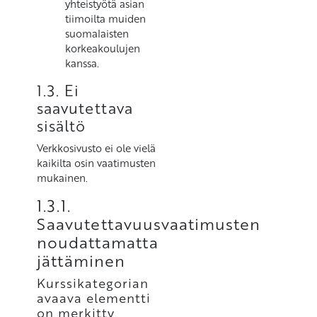
yhteistyötä asian
tiimoilta muiden
suomalaisten
korkeakoulujen
kanssa.
1.3. Ei
saavutettava
sisältö
Verkkosivusto ei ole vielä
kaikilta osin vaatimusten
mukainen.
1.3.1.
Saavutettavuusvaatimusten
noudattamatta
jättäminen
Kurssikategorian
avaava elementti
on merkitty