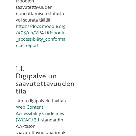
Moodlen
saavutettavuuden
noudattamisen statusta
voi seurata täällä:
https://docs.moodle.org
/403/en/VPAT#Moodle
_accessibility_conforma
nce_report
1.1.
Digipalvelun
saavutettavuuden
tila
Tämä digipalvelu täyttää
Web Content
Accessibility Guidelines
(WCAG) 2.1
-standardin
AA-tason
saavutettavuusvaatimuk