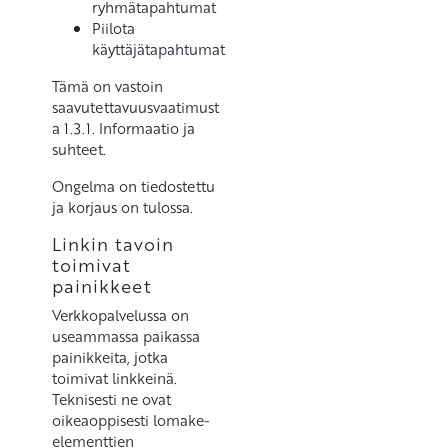
ryhmätapahtumat
Piilota
käyttäjätapahtumat
Tämä on vastoin
saavutettavuusvaatimust
a 1.3.1. Informaatio ja
suhteet.
Ongelma on tiedostettu
ja korjaus on tulossa.
Linkin tavoin
toimivat
painikkeet
Verkkopalvelussa on
useammassa paikassa
painikkeita, jotka
toimivat linkkeinä.
Teknisesti ne ovat
oikeaoppisesti lomake-
elementtien