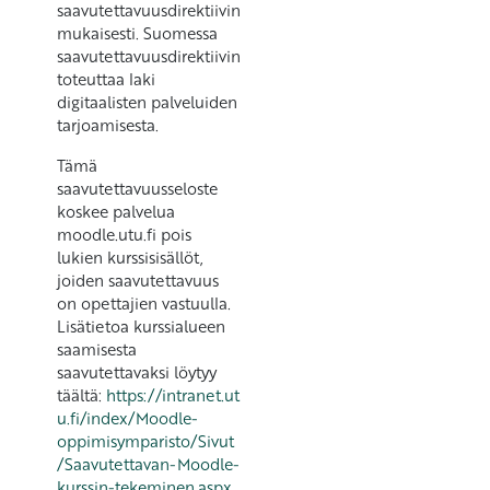
saavutettavuusdirektiivin
mukaisesti. Suomessa
saavutettavuusdirektiivin
toteuttaa laki
digitaalisten palveluiden
tarjoamisesta.
Tämä
saavutettavuusseloste
koskee palvelua
moodle.utu.fi pois
lukien kurssisisällöt,
joiden saavutettavuus
on opettajien vastuulla.
Lisätietoa kurssialueen
saamisesta
saavutettavaksi löytyy
täältä:
https://intranet.ut
u.fi/index/Moodle-
oppimisymparisto/Sivut
/Saavutettavan-Moodle-
kurssin-tekeminen.aspx