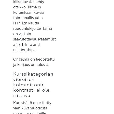
klikattavaksi tehty
otsikko. Tämä ei
kuitenkaan kuvaa
toiminnallisuutta
HTML:n kautta
ruudunlukijoille. Tämä
on vastoin
saavutettavuusvaatimust
a 1.3.1. Info and
relationships
Ongelma on tiedostettu
ja korjaus on tulossa.
Kurssikategorian
viereisen
kolmioikonin
kontrasti ei ole
riittävä
Kun sisältö on esitetty
vain kuvamuodossa
näkeville käyttäjille,