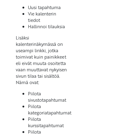
Uusi tapahtuma
Vie kalenterin
tiedot
Hallinnoi tilauksia
Lisäksi
kalenterinäkymässä on
useampi linkki, jotka
toimivat kuin painikkeet
eli eivät muuta osoitetta
vaan muuttavat nykyisen
sivun tilaa tai sisältöä.
Nämä ovat:
Piilota
sivustotapahtumat
Piilota
kategoriatapahtumat
Piilota
kurssitapahtumat
Piilota