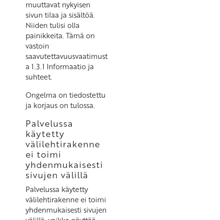
muuttavat nykyisen
sivun tilaa ja sisältöä.
Niiden tulisi olla
painikkeita. Tämä on
vastoin
saavutettavuusvaatimust
a 1.3.1 Informaatio ja
suhteet.
Ongelma on tiedostettu
ja korjaus on tulossa.
Palvelussa
käytetty
välilehtirakenne
ei toimi
yhdenmukaisesti
sivujen välillä
Palvelussa käytetty
välilehtirakenne ei toimi
yhdenmukaisesti sivujen