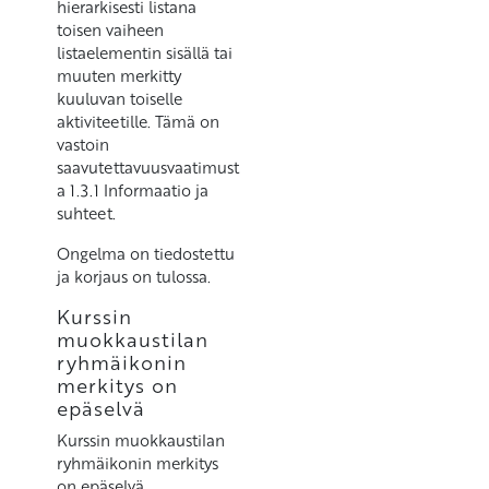
hierarkisesti listana
toisen vaiheen
listaelementin sisällä tai
muuten merkitty
kuuluvan toiselle
aktiviteetille. Tämä on
vastoin
saavutettavuusvaatimust
a 1.3.1 Informaatio ja
suhteet.
Ongelma on tiedostettu
ja korjaus on tulossa.
Kurssin
muokkaustilan
ryhmäikonin
merkitys on
epäselvä
Kurssin muokkaustilan
ryhmäikonin merkitys
on epäselvä