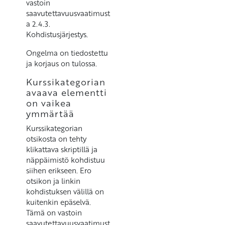
vastoin
saavutettavuusvaatimust
a 2.4.3.
Kohdistusjärjestys.
Ongelma on tiedostettu
ja korjaus on tulossa.
Kurssikategorian
avaava elementti
on vaikea
ymmärtää
Kurssikategorian
otsikosta on tehty
klikattava skriptillä ja
näppäimistö kohdistuu
siihen erikseen. Ero
otsikon ja linkin
kohdistuksen välillä on
kuitenkin epäselvä.
Tämä on vastoin
saavutettavuusvaatimust