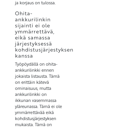
ja korjaus on tulossa.
Ohita-
ankkurilinkin
sijainti ei ole
ymmärrettävä,
eikä samassa
järjestyksessä
kohdistusjärjestyksen
kanssa
Työpöydällä on ohita-
ankkurilinkki ennen
jokaista listausta. Tämä
on erittäin kätevä
ominaisuus, mutta
ankkurilinkki on
ikkunan vasemmassa
yläreunassa. Tämä ei ole
ymmärrettävää eikä
kohdistusjärjestyksen
mukaista. Tämä on