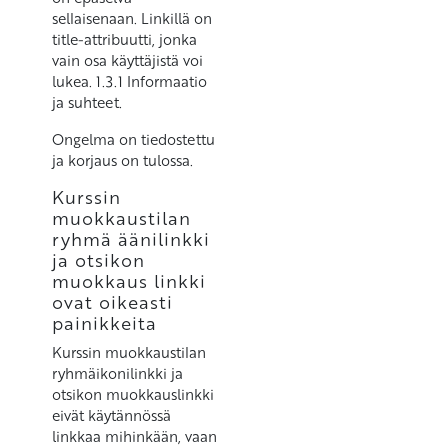
sellaisenaan. Linkillä on
title-attribuutti, jonka
vain osa käyttäjistä voi
lukea. 1.3.1 Informaatio
ja suhteet.
Ongelma on tiedostettu
ja korjaus on tulossa.
Kurssin
muokkaustilan
ryhmä äänilinkki
ja otsikon
muokkaus linkki
ovat oikeasti
painikkeita
Kurssin muokkaustilan
ryhmäikonilinkki ja
otsikon muokkauslinkki
eivät käytännössä
linkkaa mihinkään, vaan