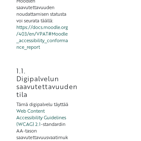
Moodlen
saavutettavuuden
noudattamisen statusta
voi seurata täällä:
https://docs.moodle.org
/403/en/VPAT#Moodle
_accessibility_conforma
nce_report
1.1.
Digipalvelun
saavutettavuuden
tila
Tämä digipalvelu täyttää
Web Content
Accessibility Guidelines
(WCAG) 2.1
-standardin
AA-tason
saavutettavuusvaatimuk