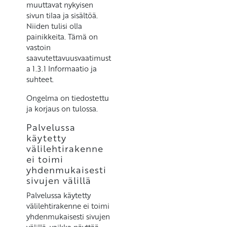
muuttavat nykyisen
sivun tilaa ja sisältöä.
Niiden tulisi olla
painikkeita. Tämä on
vastoin
saavutettavuusvaatimust
a 1.3.1 Informaatio ja
suhteet.
Ongelma on tiedostettu
ja korjaus on tulossa.
Palvelussa
käytetty
välilehtirakenne
ei toimi
yhdenmukaisesti
sivujen välillä
Palvelussa käytetty
välilehtirakenne ei toimi
yhdenmukaisesti sivujen