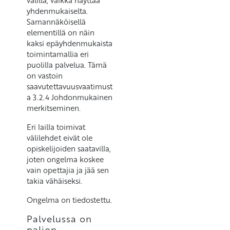
välillä, vaikka näyttää
yhdenmukaiselta.
Samannäköisellä
elementillä on näin
kaksi epäyhdenmukaista
toimintamallia eri
puolilla palvelua. Tämä
on vastoin
saavutettavuusvaatimust
a 3.2.4 Johdonmukainen
merkitseminen.
Eri lailla toimivat
välilehdet eivät ole
opiskelijoiden saatavilla,
joten ongelma koskee
vain opettajia ja jää sen
takia vähäiseksi.
Ongelma on tiedostettu.
Palvelussa on
paljon