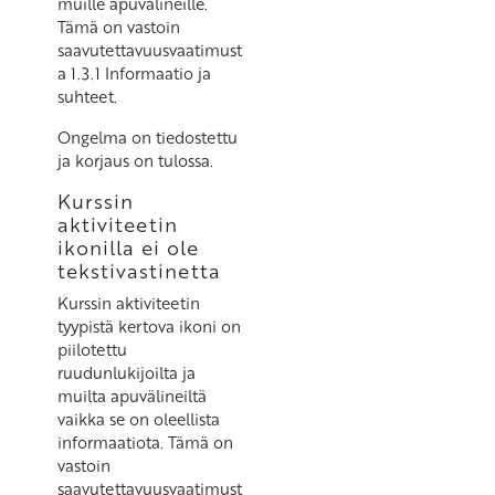
muille apuvälineille.
Tämä on vastoin
saavutettavuusvaatimust
a 1.3.1 Informaatio ja
suhteet.
Ongelma on tiedostettu
ja korjaus on tulossa.
Kurssin
aktiviteetin
ikonilla ei ole
tekstivastinetta
Kurssin aktiviteetin
tyypistä kertova ikoni on
piilotettu
ruudunlukijoilta ja
muilta apuvälineiltä
vaikka se on oleellista
informaatiota. Tämä on
vastoin
saavutettavuusvaatimust