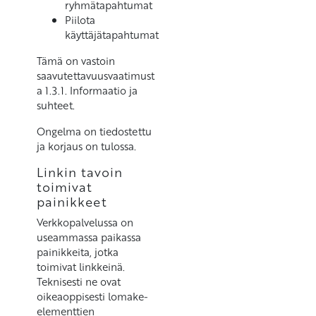
ryhmätapahtumat
Piilota
käyttäjätapahtumat
Tämä on vastoin
saavutettavuusvaatimust
a 1.3.1. Informaatio ja
suhteet.
Ongelma on tiedostettu
ja korjaus on tulossa.
Linkin tavoin
toimivat
painikkeet
Verkkopalvelussa on
useammassa paikassa
painikkeita, jotka
toimivat linkkeinä.
Teknisesti ne ovat
oikeaoppisesti lomake-
elementtien