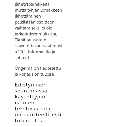
lähetyspainikkeita,
mutta tyhjän lomakkeen
lähettäminen
pelkästään osoitteen
vaihtamiseksi ei ole
tarkoituksenmukaista.
Tämä on vastoin
saavutettavuusvaatimust
a 1.3.1. Informaatio ja
suhteet.
Ongelma on tiedostettu
ja korjaus on tulossa.
Edistymisen
seurannassa
käytettyjen
ikonien
tekstivastineet
on puutteellisesti
toteutettu