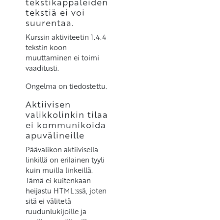
tekstikappaleiden
tekstiä ei voi
suurentaa.
Kurssin aktiviteetin 1.4.4
tekstin koon
muuttaminen ei toimi
vaaditusti.
Ongelma on tiedostettu.
Aktiivisen
valikkolinkin tilaa
ei kommunikoida
apuvälineille
Päävalikon aktiivisella
linkillä on erilainen tyyli
kuin muilla linkeillä.
Tämä ei kuitenkaan
heijastu HTML:ssä, joten
sitä ei välitetä
ruudunlukijoille ja