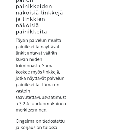
painikkeiden
näköisiä linkkejä
ja linkkien
näköisiä
painikkeita
Täysin palvelun muilta
painikkeilta näyttävät
linkit antavat väärän
kuvan niiden
toiminnasta. Sama
koskee myös linkkejä,
jotka näyttävät palvelun
painikkeilta. Tämä on
vastoin
saavutettavuusvaatimust
a 3.2.4 Johdonmukainen
merkitseminen.
Ongelma on tiedostettu
ja korjaus on tulossa.