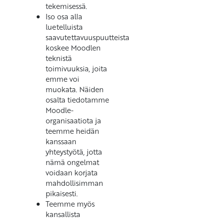
tekemisessä.
Iso osa alla
luetelluista
saavutettavuuspuutteista
koskee Moodlen
teknistä
toimivuuksia, joita
emme voi
muokata. Näiden
osalta tiedotamme
Moodle-
organisaatiota ja
teemme heidän
kanssaan
yhteystyötä, jotta
nämä ongelmat
voidaan korjata
mahdollisimman
pikaisesti.
Teemme myös
kansallista