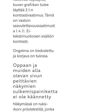
kuvan grafiikan tulee
täyttää 3:1:n
kontrastivaatimus. Tämä
on vastoin
saavutettavuusvaatimust
a 1.4.11. Ei-
tekstimuotoisen sisällön
kontrasti.
Ongelma on tiedostettu
ja korjaus on tulossa.
Oppaan ja
muiden alla
olevan sivun
peittävien
näkymien
sulkemispainiketta
ei ole käännetty
Näkymässä on ruksi-
ikoni piilotekstillä, jonka