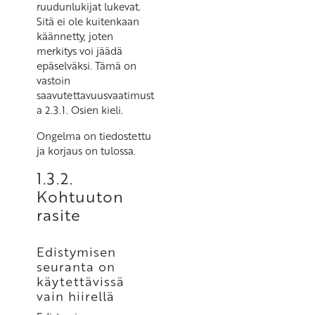
ruudunlukijat lukevat.
Sitä ei ole kuitenkaan
käännetty, joten
merkitys voi jäädä
epäselväksi. Tämä on
vastoin
saavutettavuusvaatimust
a 2.3.1. Osien kieli.
Ongelma on tiedostettu
ja korjaus on tulossa.
1.3.2.
Kohtuuton
rasite
Edistymisen
seuranta on
käytettävissä
vain hiirellä