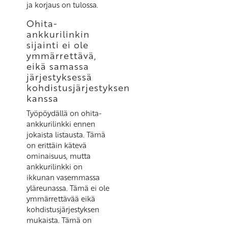
ja korjaus on tulossa.
Ohita-
ankkurilinkin
sijainti ei ole
ymmärrettävä,
eikä samassa
järjestyksessä
kohdistusjärjestyksen
kanssa
Työpöydällä on ohita-
ankkurilinkki ennen
jokaista listausta. Tämä
on erittäin kätevä
ominaisuus, mutta
ankkurilinkki on
ikkunan vasemmassa
yläreunassa. Tämä ei ole
ymmärrettävää eikä
kohdistusjärjestyksen
mukaista. Tämä on