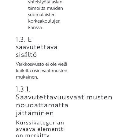
yhteistyötä asian
tiimoilta muiden
suomalaisten
korkeakoulujen
kanssa.
1.3. Ei
saavutettava
sisältö
Verkkosivusto ei ole vielä
kaikilta osin vaatimusten
mukainen.
1.3.1.
Saavutettavuusvaatimusten
noudattamatta
jättäminen
Kurssikategorian
avaava elementti
on merkitty