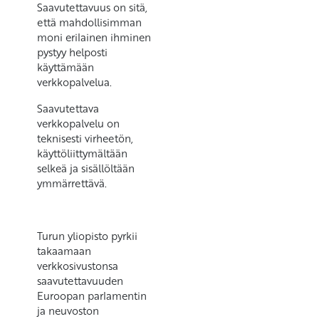
Saavutettavuus on sitä,
että mahdollisimman
moni erilainen ihminen
pystyy helposti
käyttämään
verkkopalvelua.
Saavutettava
verkkopalvelu on
teknisesti virheetön,
käyttöliittymältään
selkeä ja sisällöltään
ymmärrettävä.
Turun yliopisto pyrkii
takaamaan
verkkosivustonsa
saavutettavuuden
Euroopan parlamentin
ja neuvoston