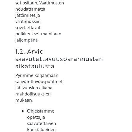
set osittain. Vaatimusten
noudattamatta
jättämiset ja
vaatimuksiin
sovellettavat
poikkeukset mainitaan
jäljempänä.
1.2. Arvio
saavutettavuusparannusten
aikataulusta
Pyrimme korjaamaan
saavutettavuuspuutteet
lähivuosien aikana
mahdollisuuksien
mukaan.
Ohjeistamme
opettajia
saavutettavien
kurssialueiden