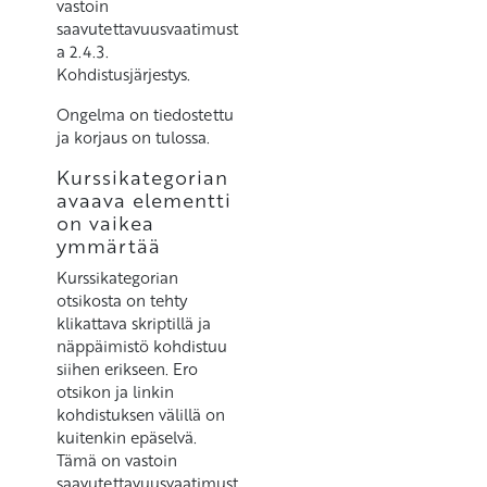
vastoin
saavutettavuusvaatimust
a 2.4.3.
Kohdistusjärjestys.
Ongelma on tiedostettu
ja korjaus on tulossa.
Kurssikategorian
avaava elementti
on vaikea
ymmärtää
Kurssikategorian
otsikosta on tehty
klikattava skriptillä ja
näppäimistö kohdistuu
siihen erikseen. Ero
otsikon ja linkin
kohdistuksen välillä on
kuitenkin epäselvä.
Tämä on vastoin
saavutettavuusvaatimust