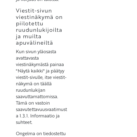
Viestit-sivun
viestinäkymä on
piilotettu
ruudunlukijoilta
ja muilta
apuvälineiltä
Kun sivun yläosasta
avattavasta
viestinäkymästä painaa
"Näytä kaikki" ja päätyy
viestit-sivulle, itse viestit-
näkymä on täällä
ruudunlukijan
saavuttamattomissa.
Tämä on vastoin
saavutettavuusvaatimust
a 1.3.1. Informaatio ja
suhteet.
Ongelma on tiedostettu