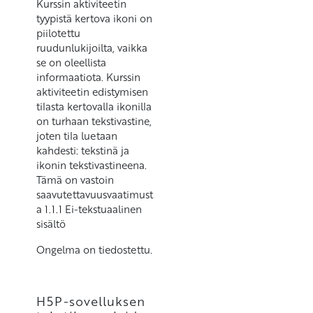
Kurssin aktiviteetin
tyypistä kertova ikoni on
piilotettu
ruudunlukijoilta, vaikka
se on oleellista
informaatiota. Kurssin
aktiviteetin edistymisen
tilasta kertovalla ikonilla
on turhaan tekstivastine,
joten tila luetaan
kahdesti: tekstinä ja
ikonin tekstivastineena.
Tämä on vastoin
saavutettavuusvaatimust
a 1.1.1 Ei-tekstuaalinen
sisältö
Ongelma on tiedostettu.
H5P-sovelluksen