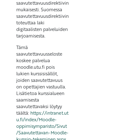
saavutettavuusdirektiivin
mukaisesti. Suomessa
saavutettavuusdirektiivin
toteuttaa laki
digitaalisten palveluiden
tarjoamisesta.
Tämä
saavutettavuusseloste
koskee palvelua
moodle.utu.fi pois
lukien kurssisisällöt,
joiden saavutettavuus
on opettajien vastuulla.
Lisätietoa kurssialueen
saamisesta
saavutettavaksi löytyy
täältä:
https://intranet.ut
u.fi/index/Moodle-
oppimisymparisto/Sivut
/Saavutettavan-Moodle-
kurssin-tekeminen.aspx