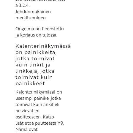
a 3.2.4.
Johdonmukainen
merkitseminen.
Ongelma on tiedostettu
ja korjaus on tulossa.
Kalenterinäkymässä
on painikkeita,
jotka toimivat
kuin linkit ja
linkkejä, jotka
toimivat kuin
painikkeet
Kalenterinäkymässä on
useampi painike, jotka
toimivat kuin linkit eli
ne vievät eri
osoitteeseen. Katso
lisätietoa puutteesta Y9.
Nämä ovat: