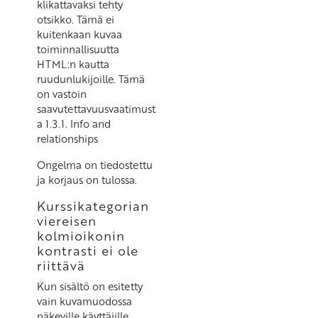
klikattavaksi tehty
otsikko. Tämä ei
kuitenkaan kuvaa
toiminnallisuutta
HTML:n kautta
ruudunlukijoille. Tämä
on vastoin
saavutettavuusvaatimust
a 1.3.1. Info and
relationships
Ongelma on tiedostettu
ja korjaus on tulossa.
Kurssikategorian
viereisen
kolmioikonin
kontrasti ei ole
riittävä
Kun sisältö on esitetty
vain kuvamuodossa
näkeville käyttäjille,