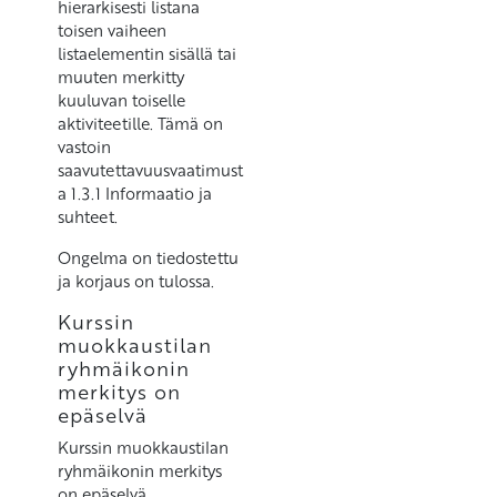
hierarkisesti listana
toisen vaiheen
listaelementin sisällä tai
muuten merkitty
kuuluvan toiselle
aktiviteetille. Tämä on
vastoin
saavutettavuusvaatimust
a 1.3.1 Informaatio ja
suhteet.
Ongelma on tiedostettu
ja korjaus on tulossa.
Kurssin
muokkaustilan
ryhmäikonin
merkitys on
epäselvä
Kurssin muokkaustilan
ryhmäikonin merkitys
on epäselvä