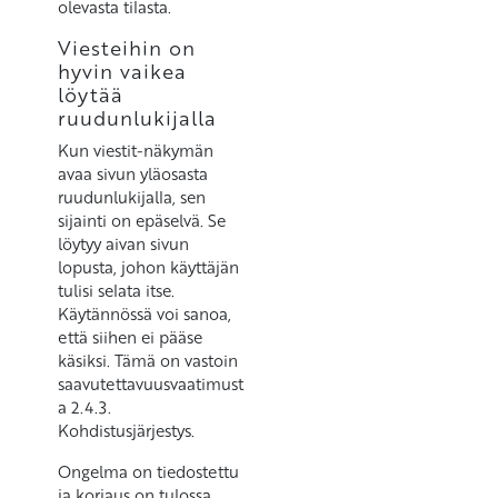
olevasta tilasta.
Viesteihin on
hyvin vaikea
löytää
ruudunlukijalla
Kun viestit-näkymän
avaa sivun yläosasta
ruudunlukijalla, sen
sijainti on epäselvä. Se
löytyy aivan sivun
lopusta, johon käyttäjän
tulisi selata itse.
Käytännössä voi sanoa,
että siihen ei pääse
käsiksi. Tämä on vastoin
saavutettavuusvaatimust
a 2.4.3.
Kohdistusjärjestys.
Ongelma on tiedostettu
ja korjaus on tulossa.