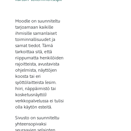
Moodle on suunniteltu
tarjoamaan kaikille
ihmisille samanlaiset
toiminnallisuudet ja
samat tiedot. Tämä
tarkoittaa sitä, että
riippumatta henkilöiden
rajoitteista, avustavista
ohjelmista, näyttöjen
koosta tai eri
syöttölaitteista (esim.
hiiri, näppäimistö tai
kosketusnäyttö)
verkkopalvelussa ei tulisi
olla käytön esteitä.
Sivusto on suunniteltu
yhteensopivaksi
seuraavien selainten