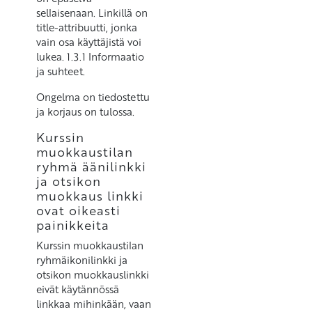
sellaisenaan. Linkillä on
title-attribuutti, jonka
vain osa käyttäjistä voi
lukea. 1.3.1 Informaatio
ja suhteet.
Ongelma on tiedostettu
ja korjaus on tulossa.
Kurssin
muokkaustilan
ryhmä äänilinkki
ja otsikon
muokkaus linkki
ovat oikeasti
painikkeita
Kurssin muokkaustilan
ryhmäikonilinkki ja
otsikon muokkauslinkki
eivät käytännössä
linkkaa mihinkään, vaan