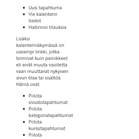
Uusi tapahtuma
Vie kalenterin
tiedot
Hallinnoi tilauksia
Lisäksi
kalenterinäkymässä on
useampi linkki, jotka
toimivat kuin painikkeet
eli eivät muuta osoitetta
vaan muuttavat nykyisen
sivun tilaa tai sisältöä.
Nämä ovat:
Piilota
sivustotapahtumat
Piilota
kategoriatapahtumat
Piilota
kurssitapahtumat
Piilota