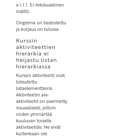
a 1.1.1. Ei-tekstuaalinen
sisältö.
Ongelma on tiedostettu
ja korjaus on tulossa.
Kurssin
aktiviteettien
hierarkia ei
heijastu listan
hierarkiassa
Kurssin aktiviteetit ovat
toteutettu
listaelementteinä.
Aktiviteetin ala-
aktiviteetit on sisennetty
visuaalisesti, jolloin
niiden ymmärtää
kuuluvan toiselle
aktiviteetille. Ne eivät
kuitenkaan ole