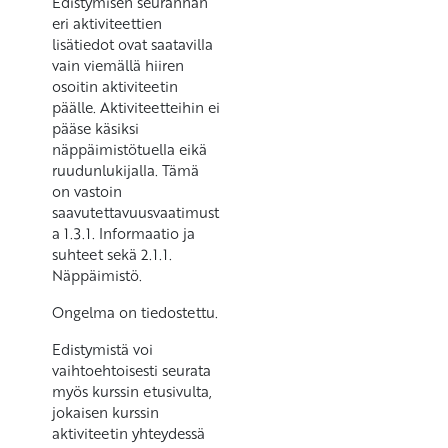
Edistymisen seurannan
eri aktiviteettien
lisätiedot ovat saatavilla
vain viemällä hiiren
osoitin aktiviteetin
päälle. Aktiviteetteihin ei
pääse käsiksi
näppäimistötuella eikä
ruudunlukijalla. Tämä
on vastoin
saavutettavuusvaatimust
a 1.3.1. Informaatio ja
suhteet sekä 2.1.1.
Näppäimistö.
Ongelma on tiedostettu.
Edistymistä voi
vaihtoehtoisesti seurata
myös kurssin etusivulta,
jokaisen kurssin
aktiviteetin yhteydessä