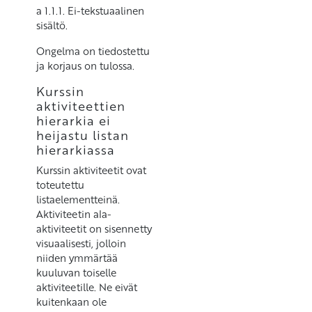
a 1.1.1. Ei-tekstuaalinen
sisältö.
Ongelma on tiedostettu
ja korjaus on tulossa.
Kurssin
aktiviteettien
hierarkia ei
heijastu listan
hierarkiassa
Kurssin aktiviteetit ovat
toteutettu
listaelementteinä.
Aktiviteetin ala-
aktiviteetit on sisennetty
visuaalisesti, jolloin
niiden ymmärtää
kuuluvan toiselle
aktiviteetille. Ne eivät
kuitenkaan ole