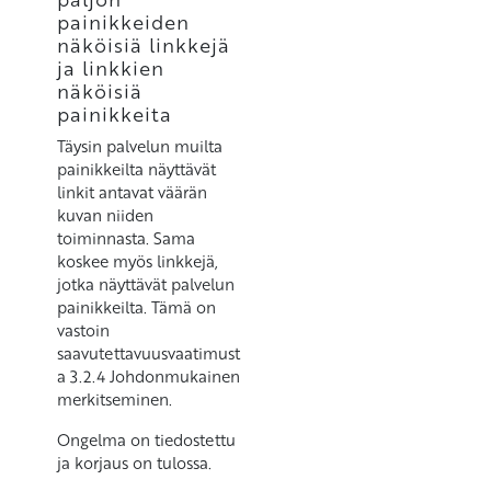
painikkeiden
näköisiä linkkejä
ja linkkien
näköisiä
painikkeita
Täysin palvelun muilta
painikkeilta näyttävät
linkit antavat väärän
kuvan niiden
toiminnasta. Sama
koskee myös linkkejä,
jotka näyttävät palvelun
painikkeilta. Tämä on
vastoin
saavutettavuusvaatimust
a 3.2.4 Johdonmukainen
merkitseminen.
Ongelma on tiedostettu
ja korjaus on tulossa.