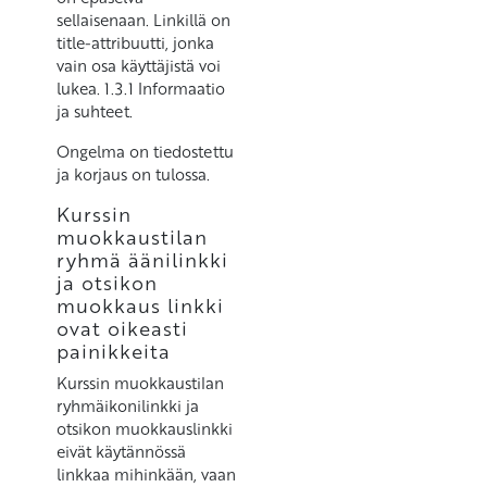
sellaisenaan. Linkillä on
title-attribuutti, jonka
vain osa käyttäjistä voi
lukea. 1.3.1 Informaatio
ja suhteet.
Ongelma on tiedostettu
ja korjaus on tulossa.
Kurssin
muokkaustilan
ryhmä äänilinkki
ja otsikon
muokkaus linkki
ovat oikeasti
painikkeita
Kurssin muokkaustilan
ryhmäikonilinkki ja
otsikon muokkauslinkki
eivät käytännössä
linkkaa mihinkään, vaan