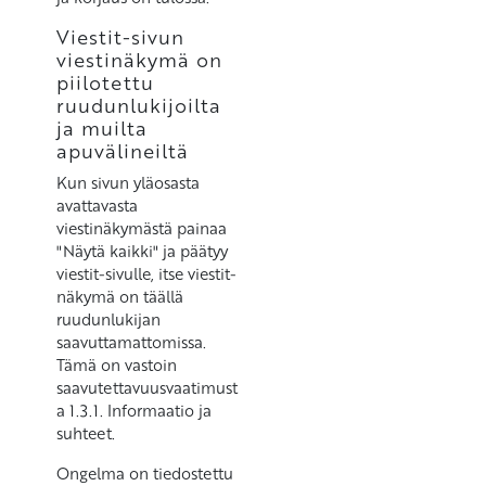
Viestit-sivun
viestinäkymä on
piilotettu
ruudunlukijoilta
ja muilta
apuvälineiltä
Kun sivun yläosasta
avattavasta
viestinäkymästä painaa
"Näytä kaikki" ja päätyy
viestit-sivulle, itse viestit-
näkymä on täällä
ruudunlukijan
saavuttamattomissa.
Tämä on vastoin
saavutettavuusvaatimust
a 1.3.1. Informaatio ja
suhteet.
Ongelma on tiedostettu