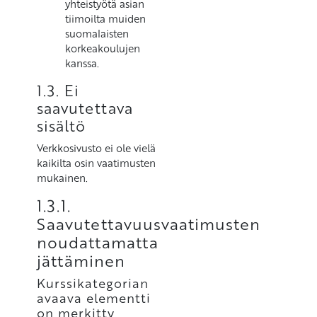
yhteistyötä asian
tiimoilta muiden
suomalaisten
korkeakoulujen
kanssa.
1.3. Ei
saavutettava
sisältö
Verkkosivusto ei ole vielä
kaikilta osin vaatimusten
mukainen.
1.3.1.
Saavutettavuusvaatimusten
noudattamatta
jättäminen
Kurssikategorian
avaava elementti
on merkitty