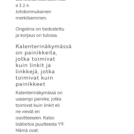
a 3.2.4.
Johdonmukainen
merkitseminen.
Ongelma on tiedostettu
ja korjaus on tulossa.
Kalenterinäkymässä
on painikkeita,
jotka toimivat
kuin linkit ja
linkkejä, jotka
toimivat kuin
painikkeet
Kalenterinäkymässä on
useampi painike, jotka
toimivat kuin linkit eli
ne vievät eri
osoitteeseen. Katso
lisätietoa puutteesta Y9.
Nämä ovat: