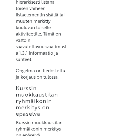
hierarkisesti listana
toisen vaiheen
listaelementin sisällä tai
muuten merkitty
kuuluvan toiselle
aktiviteetille. Tämä on
vastoin
saavutettavuusvaatimust
a 1.3.1 Informaatio ja
suhteet.
Ongelma on tiedostettu
ja korjaus on tulossa.
Kurssin
muokkaustilan
ryhmäikonin
merkitys on
epäselvä
Kurssin muokkaustilan
ryhmäikonin merkitys
on epäselvä