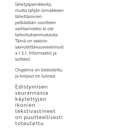
lähetyspainikkeita,
mutta tyhjän lomakkeen
lähettäminen
pelkästään osoitteen
vaihtamiseksi ei ole
tarkoituksenmukaista.
Tämä on vastoin
saavutettavuusvaatimust
a 1.3.1. Informaatio ja
suhteet.
Ongelma on tiedostettu
ja korjaus on tulossa.
Edistymisen
seurannassa
käytettyjen
ikonien
tekstivastineet
on puutteellisesti
toteutettu