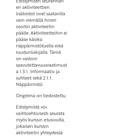
Edistymisen seurannan
eri aktiviteettien
lisätiedot ovat saatavilla
vain viemällä hiiren
osoitin aktiviteetin
päälle. Aktiviteetteihin ei
pääse käsiksi
näppäimistötuella eikä
ruudunlukijalla. Tämä
on vastoin
saavutettavuusvaatimust
a 1.3.1. Informaatio ja
suhteet sekä 2.1.1.
Näppäimistö.
Ongelma on tiedostettu.
Edistymistä voi
vaihtoehtoisesti seurata
myös kurssin etusivulta,
jokaisen kurssin
aktiviteetin yhteydessä