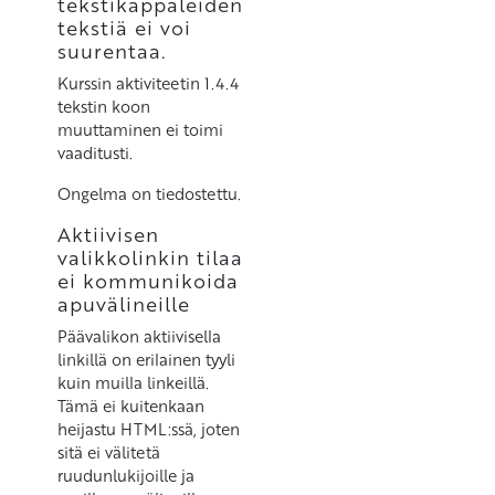
tekstikappaleiden
tekstiä ei voi
suurentaa.
Kurssin aktiviteetin 1.4.4
tekstin koon
muuttaminen ei toimi
vaaditusti.
Ongelma on tiedostettu.
Aktiivisen
valikkolinkin tilaa
ei kommunikoida
apuvälineille
Päävalikon aktiivisella
linkillä on erilainen tyyli
kuin muilla linkeillä.
Tämä ei kuitenkaan
heijastu HTML:ssä, joten
sitä ei välitetä
ruudunlukijoille ja