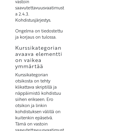
vastoin
saavutettavuusvaatimust
a 2.4.3.
Kohdistusjärjestys.
Ongelma on tiedostettu
ja korjaus on tulossa.
Kurssikategorian
avaava elementti
on vaikea
ymmärtää
Kurssikategorian
otsikosta on tehty
klikattava skriptillä ja
näppäimistö kohdistuu
siihen erikseen. Ero
otsikon ja linkin
kohdistuksen välillä on
kuitenkin epäselvä.
Tämä on vastoin
saavutettavuusvaatimust