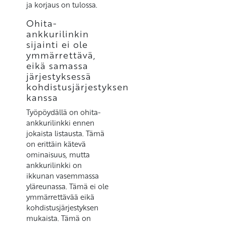
ja korjaus on tulossa.
Ohita-
ankkurilinkin
sijainti ei ole
ymmärrettävä,
eikä samassa
järjestyksessä
kohdistusjärjestyksen
kanssa
Työpöydällä on ohita-
ankkurilinkki ennen
jokaista listausta. Tämä
on erittäin kätevä
ominaisuus, mutta
ankkurilinkki on
ikkunan vasemmassa
yläreunassa. Tämä ei ole
ymmärrettävää eikä
kohdistusjärjestyksen
mukaista. Tämä on