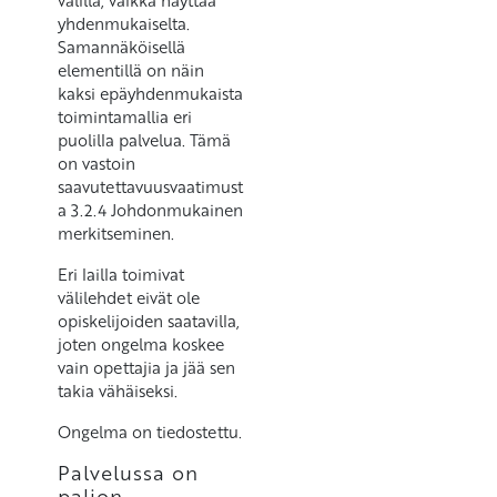
välillä, vaikka näyttää
yhdenmukaiselta.
Samannäköisellä
elementillä on näin
kaksi epäyhdenmukaista
toimintamallia eri
puolilla palvelua. Tämä
on vastoin
saavutettavuusvaatimust
a 3.2.4 Johdonmukainen
merkitseminen.
Eri lailla toimivat
välilehdet eivät ole
opiskelijoiden saatavilla,
joten ongelma koskee
vain opettajia ja jää sen
takia vähäiseksi.
Ongelma on tiedostettu.
Palvelussa on
paljon