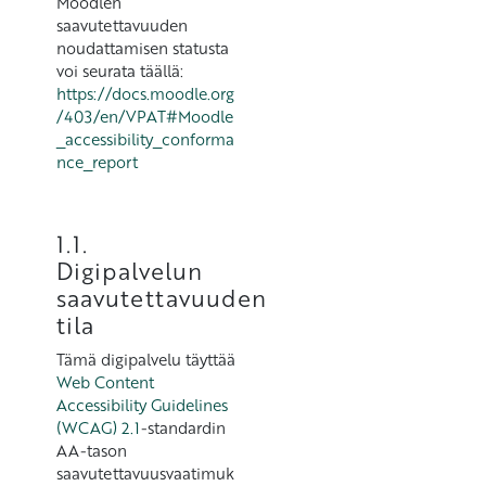
Moodlen
saavutettavuuden
noudattamisen statusta
voi seurata täällä:
https://docs.moodle.org
/403/en/VPAT#Moodle
_accessibility_conforma
nce_report
1.1.
Digipalvelun
saavutettavuuden
tila
Tämä digipalvelu täyttää
Web Content
Accessibility Guidelines
(WCAG) 2.1
-standardin
AA-tason
saavutettavuusvaatimuk