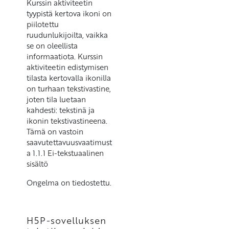
Kurssin aktiviteetin
tyypistä kertova ikoni on
piilotettu
ruudunlukijoilta, vaikka
se on oleellista
informaatiota. Kurssin
aktiviteetin edistymisen
tilasta kertovalla ikonilla
on turhaan tekstivastine,
joten tila luetaan
kahdesti: tekstinä ja
ikonin tekstivastineena.
Tämä on vastoin
saavutettavuusvaatimust
a 1.1.1 Ei-tekstuaalinen
sisältö
Ongelma on tiedostettu.
H5P-sovelluksen