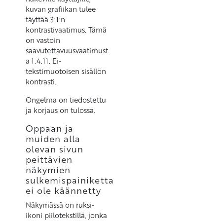
kuvan grafiikan tulee
täyttää 3:1:n
kontrastivaatimus. Tämä
on vastoin
saavutettavuusvaatimust
a 1.4.11. Ei-
tekstimuotoisen sisällön
kontrasti.
Ongelma on tiedostettu
ja korjaus on tulossa.
Oppaan ja
muiden alla
olevan sivun
peittävien
näkymien
sulkemispainiketta
ei ole käännetty
Näkymässä on ruksi-
ikoni piilotekstillä, jonka