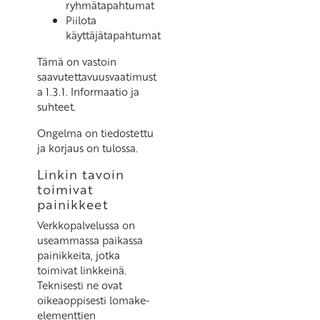
ryhmätapahtumat
Piilota
käyttäjätapahtumat
Tämä on vastoin
saavutettavuusvaatimust
a 1.3.1. Informaatio ja
suhteet.
Ongelma on tiedostettu
ja korjaus on tulossa.
Linkin tavoin
toimivat
painikkeet
Verkkopalvelussa on
useammassa paikassa
painikkeita, jotka
toimivat linkkeinä.
Teknisesti ne ovat
oikeaoppisesti lomake-
elementtien