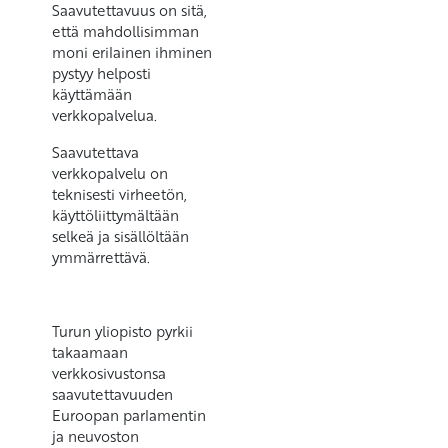
Saavutettavuus on sitä,
että mahdollisimman
moni erilainen ihminen
pystyy helposti
käyttämään
verkkopalvelua.
Saavutettava
verkkopalvelu on
teknisesti virheetön,
käyttöliittymältään
selkeä ja sisällöltään
ymmärrettävä.
Turun yliopisto pyrkii
takaamaan
verkkosivustonsa
saavutettavuuden
Euroopan parlamentin
ja neuvoston