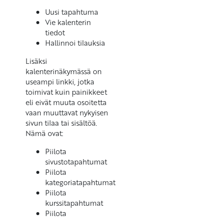
Uusi tapahtuma
Vie kalenterin
tiedot
Hallinnoi tilauksia
Lisäksi
kalenterinäkymässä on
useampi linkki, jotka
toimivat kuin painikkeet
eli eivät muuta osoitetta
vaan muuttavat nykyisen
sivun tilaa tai sisältöä.
Nämä ovat:
Piilota
sivustotapahtumat
Piilota
kategoriatapahtumat
Piilota
kurssitapahtumat
Piilota