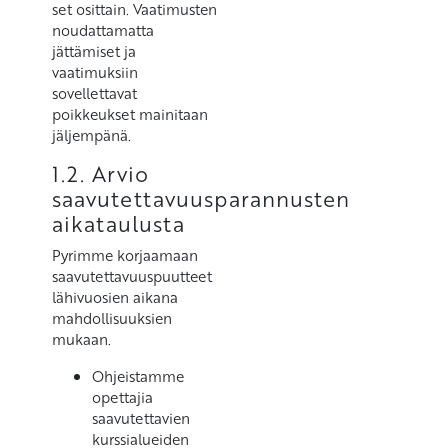
set osittain. Vaatimusten
noudattamatta
jättämiset ja
vaatimuksiin
sovellettavat
poikkeukset mainitaan
jäljempänä.
1.2. Arvio
saavutettavuusparannusten
aikataulusta
Pyrimme korjaamaan
saavutettavuuspuutteet
lähivuosien aikana
mahdollisuuksien
mukaan.
Ohjeistamme
opettajia
saavutettavien
kurssialueiden