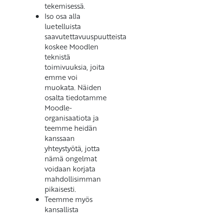
tekemisessä.
Iso osa alla
luetelluista
saavutettavuuspuutteista
koskee Moodlen
teknistä
toimivuuksia, joita
emme voi
muokata. Näiden
osalta tiedotamme
Moodle-
organisaatiota ja
teemme heidän
kanssaan
yhteystyötä, jotta
nämä ongelmat
voidaan korjata
mahdollisimman
pikaisesti.
Teemme myös
kansallista