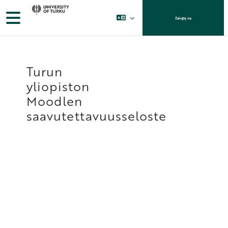
Przejdź do głównej zawartości
Panel boczny
Zaloguj się
Turun
yliopiston
Moodlen
saavutettavuusseloste