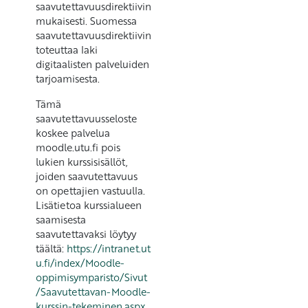
saavutettavuusdirektiivin
mukaisesti. Suomessa
saavutettavuusdirektiivin
toteuttaa laki
digitaalisten palveluiden
tarjoamisesta.
Tämä
saavutettavuusseloste
koskee palvelua
moodle.utu.fi pois
lukien kurssisisällöt,
joiden saavutettavuus
on opettajien vastuulla.
Lisätietoa kurssialueen
saamisesta
saavutettavaksi löytyy
täältä:
https://intranet.ut
u.fi/index/Moodle-
oppimisymparisto/Sivut
/Saavutettavan-Moodle-
kurssin-tekeminen.aspx