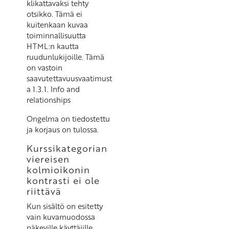
klikattavaksi tehty
otsikko. Tämä ei
kuitenkaan kuvaa
toiminnallisuutta
HTML:n kautta
ruudunlukijoille. Tämä
on vastoin
saavutettavuusvaatimust
a 1.3.1. Info and
relationships
Ongelma on tiedostettu
ja korjaus on tulossa.
Kurssikategorian
viereisen
kolmioikonin
kontrasti ei ole
riittävä
Kun sisältö on esitetty
vain kuvamuodossa
näkeville käyttäjille,