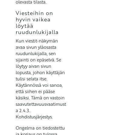
olevasta tilasta.
Viesteihin on
hyvin vaikea
löytää
ruudunlukijalla
Kun viestit-näkymän
avaa sivun yläosasta
ruudunlukijalla, sen
sijainti on epäselvä. Se
löytyy aivan sivun
lopusta, johon käyttäjän
tulisi selata itse.
Käytännössä voi sanoa,
että siihen ei pääse
käsiksi. Tämä on vastoin
saavutettavuusvaatimust
a 2.4.3.
Kohdistusjärjestys.
Ongelma on tiedostettu
ja korjaus on tulossa.