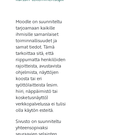
Moodle on suunniteltu
tarjoamaan kaikille
ihmisille samanlaiset
toiminnallisuudet ja
samat tiedot. Tämä
tarkoittaa sitä, että
riippumatta henkilöiden
rajoitteista, avustavista
ohjelmista, näyttöjen
koosta tai eri
syöttölaitteista (esim.
hiiri, näppäimistö tai
kosketusnäyttö)
verkkopalvelussa ei tulisi
olla käytön esteitä.
Sivusto on suunniteltu
yhteensopivaksi
seuraavien selainten