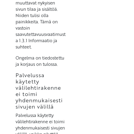
muuttavat nykyisen
sivun tilaa ja sisältöä.
Niiden tulisi olla
painikkeita. Tämä on
vastoin
saavutettavuusvaatimust
a 1.3.1 Informaatio ja
suhteet.
Ongelma on tiedostettu
ja korjaus on tulossa.
Palvelussa
käytetty
välilehtirakenne
ei toimi
yhdenmukaisesti
sivujen välillä
Palvelussa käytetty
välilehtirakenne ei toimi
yhdenmukaisesti sivujen