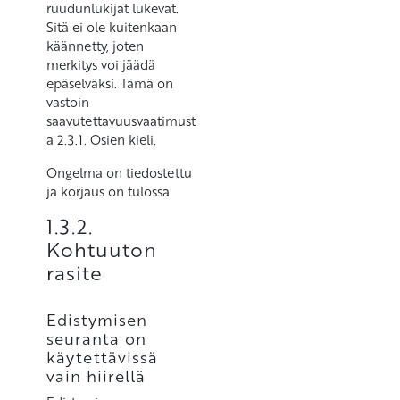
ruudunlukijat lukevat.
Sitä ei ole kuitenkaan
käännetty, joten
merkitys voi jäädä
epäselväksi. Tämä on
vastoin
saavutettavuusvaatimust
a 2.3.1. Osien kieli.
Ongelma on tiedostettu
ja korjaus on tulossa.
1.3.2.
Kohtuuton
rasite
Edistymisen
seuranta on
käytettävissä
vain hiirellä