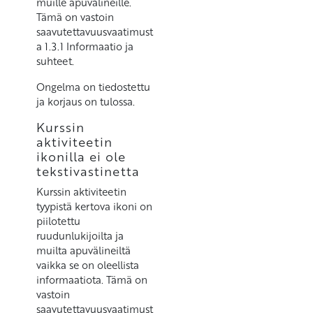
muille apuvälineille.
Tämä on vastoin
saavutettavuusvaatimust
a 1.3.1 Informaatio ja
suhteet.
Ongelma on tiedostettu
ja korjaus on tulossa.
Kurssin
aktiviteetin
ikonilla ei ole
tekstivastinetta
Kurssin aktiviteetin
tyypistä kertova ikoni on
piilotettu
ruudunlukijoilta ja
muilta apuvälineiltä
vaikka se on oleellista
informaatiota. Tämä on
vastoin
saavutettavuusvaatimust