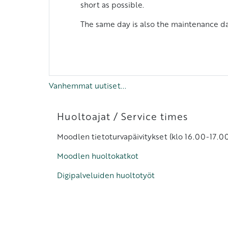
short as possible.
The same day is also the maintenance day
Vanhemmat uutiset...
Lohkot
Ohita Huoltoajat / Service times
Huoltoajat / Service times
Moodlen tietoturvapäivitykset (klo 16.00-17.00 
Moodlen huoltokatkot
Digipalveluiden huoltotyöt