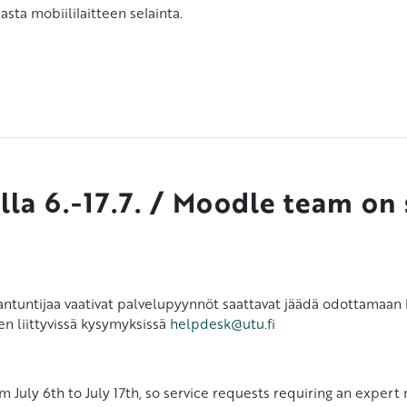
asta mobiililaitteen selainta
.
lla 6.-17.7. / Moodle team o
siantuntijaa vaativat palvelupyynnöt saattavat jäädä odottamaa
n liittyvissä kysymyksissä
helpdesk@utu.fi
 July 6th to July 17th, so service requests requiring an exper