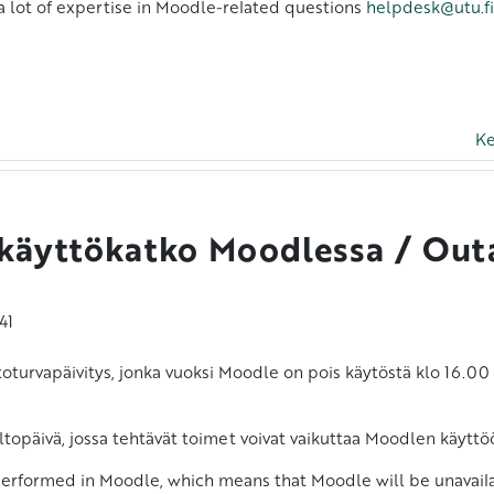
a lot of expertise in Moodle-related questions
helpdesk@utu.fi
Ke
n käyttökatko Moodlessa / Out
41
etoturvapäivitys, jonka vuoksi Moodle on pois käytöstä klo 16.0
ä
topäivä, jossa tehtävät toimet voivat vaikuttaa Moodlen käyttö
 performed in Moodle, which means that Moodle will be unavaila