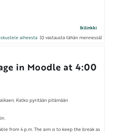
Ikilinkki
skustele aiheesta
(0 vastausta tähän mennessä)
age in Moodle at 4:00
0 alkaen. Katko pyritään pitämään
ön.
ble from 4 p.m. The aim is to keep the break as