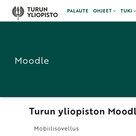
Siirry pääsisältöön
PALAUTE
OHJEET
TUKI
Moodle
Turun yliopiston Mood
Pääsisältölohkot
Ohita Mobiilisovellus
Mobiilisovellus