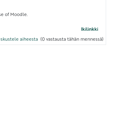
se of Moodle.
Ikilinkki
skustele aiheesta
(0 vastausta tähän mennessä)