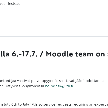
wser instead
.
lla 6.-17.7. / Moodle team o
siantuntijaa vaativat palvelupyynnöt saattavat jäädä odottamaa
n liittyvissä kysymyksissä
helpdesk@utu.fi
 July 6th to July 17th, so service requests requiring an exper