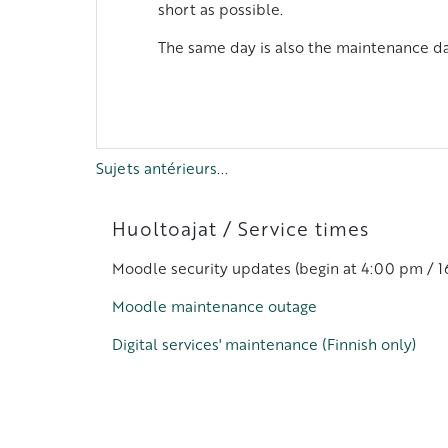
short as possible.
The same day is also the maintenance day
Sujets antérieurs...
Blocs
Passer Huoltoajat / Service times
Huoltoajat / Service times
Moodle security updates (begin at 4:00 pm / 1
Moodle maintenance outage
Digital services' maintenance (Finnish only)