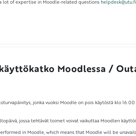
a lot of expertise in Moodle-related questions
helpdesk@utu.fi
n käyttökatko Moodlessa / Out
etoturvapäivitys, jonka vuoksi Moodle on pois käytöstä klo 16.0
ä
topäivä, jossa tehtävät toimet voivat vaikuttaa Moodlen käyttö
 performed in Moodle, which means that Moodle will be unavaila