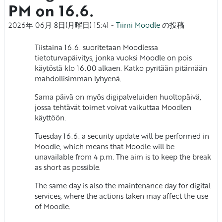
PM on 16.6.
2026年 06月 8日(月曜日) 15:41
-
Tiimi Moodle
の投稿
Tiistaina 16.6. suoritetaan Moodlessa
tietoturvapäivitys, jonka vuoksi Moodle on pois
käytöstä klo 16.00 alkaen. Katko pyritään pitämään
Vastausten mää
mahdollisimman lyhyenä.
Sama päivä on myös digipalveluiden huoltopäivä,
jossa tehtävät toimet voivat vaikuttaa Moodlen
käyttöön.
Tuesday 16.6. a security update will be performed in
Moodle, which means that Moodle will be
unavailable from 4 p.m. The aim is to keep the break
as short as possible.
The same day is also the maintenance day for digital
services, where the actions taken may affect the use
of Moodle.