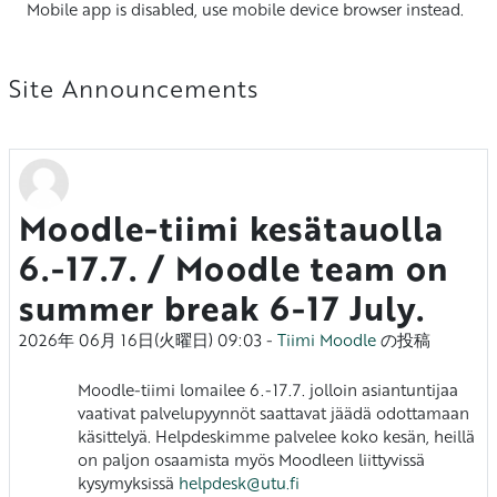
Mobile app is disabled, use mobile device browser instead
.
Site Announcements
Moodle-tiimi kesätauolla
6.-17.7. / Moodle team on
summer break 6-17 July.
2026年 06月 16日(火曜日) 09:03
-
Tiimi Moodle
の投稿
Moodle-tiimi lomailee 6.-17.7. jolloin asiantuntijaa
vaativat palvelupyynnöt saattavat jäädä odottamaan
käsittelyä. Helpdeskimme palvelee koko kesän, heillä
on paljon osaamista myös Moodleen liittyvissä
kysymyksissä
helpdesk@utu.fi