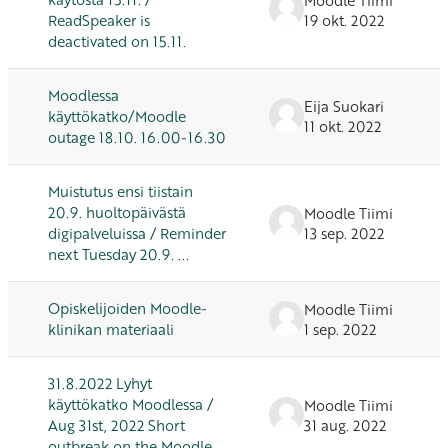
ReadSpeaker is
19 okt. 2022
deactivated on 15.11.
Moodlessa
Eija Suokari
käyttökatko/Moodle
11 okt. 2022
outage 18.10. 16.00-16.30
Muistutus ensi tiistain
20.9. huoltopäivästä
Moodle Tiimi
digipalveluissa / Reminder
13 sep. 2022
next Tuesday 20.9. ...
Opiskelijoiden Moodle-
Moodle Tiimi
klinikan materiaali
1 sep. 2022
31.8.2022 Lyhyt
käyttökatko Moodlessa /
Moodle Tiimi
Aug 31st, 2022 Short
31 aug. 2022
outbreak on the Moodle