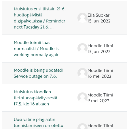
Muistutus ensi tiistain 21.6.
huoltopäivästä
Eija Suokari
digipalveluissa / Reminder
15 jun. 2022
next Tuesday 21.6. ...
Moodle toimii taas
Moodle Tiimi
normaalisti / Moodle is
13 jun. 2022
working normally again
Moodle is being updated!
Moodle Tiimi
Service outage on 7.6.
16 mei 2022
Muistutus Moodlen
Moodle Tiimi
tietoturvapäivityksestä
9 mei 2022
17.5. klo 16 alkaen
Uusi väline plagiaatin
tunnistamiseen on otettu
Moodle Tiimi