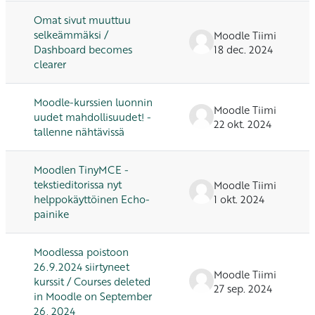
Omat sivut muuttuu
selkeämmäksi /
Moodle Tiimi
Dashboard becomes
18 dec. 2024
clearer
Moodle-kurssien luonnin
Moodle Tiimi
uudet mahdollisuudet! -
22 okt. 2024
tallenne nähtävissä
Moodlen TinyMCE -
tekstieditorissa nyt
Moodle Tiimi
helppokäyttöinen Echo-
1 okt. 2024
painike
Moodlessa poistoon
26.9.2024 siirtyneet
Moodle Tiimi
kurssit / Courses deleted
27 sep. 2024
in Moodle on September
26, 2024