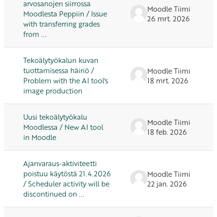
arvosanojen siirrossa
Moodle Tiimi
Moodlesta Peppiin / Issue
26 mrt. 2026
with transferring grades
from ...
Tekoälytyökalun kuvan
tuottamisessa häiriö /
Moodle Tiimi
Problem with the AI ​​tool's
18 mrt. 2026
image production
Uusi tekoälytyökalu
Moodle Tiimi
Moodlessa / New AI tool
18 feb. 2026
in Moodle
Ajanvaraus-aktiviteetti
poistuu käytöstä 21.4.2026
Moodle Tiimi
/ Scheduler activity will be
22 jan. 2026
discontinued on ...