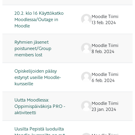
20.2. klo 16 Käyttökatko
Moodle Tiimi
Moodlessa/Outage in
13 feb. 2024
Moodle
Ryhmien jäsenet
Moodle Tiimi
poistuneet/Group
8 feb. 2024
members lost
Opiskelijoiden pääsy
Moodle Tiimi
estynyt useille Moodle-
6 feb. 2024
kursseille
Uutta Moodlessa:
Moodle Tiimi
Oppimispäiväkirja PRO -
23 jan. 2024
aktiviteetti
Uusilta Pepistä luoduilta
Moodle-kursseilta on nyt