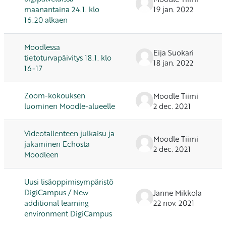
maanantaina 24.1. klo
19 jan. 2022
16.20 alkaen
Moodlessa
Eija Suokari
tietoturvapäivitys 18.1. klo
18 jan. 2022
16-17
Zoom-kokouksen
Moodle Tiimi
luominen Moodle-alueelle
2 dec. 2021
Videotallenteen julkaisu ja
Moodle Tiimi
jakaminen Echosta
2 dec. 2021
Moodleen
Uusi lisäoppimisympäristö
DigiCampus / New
Janne Mikkola
additional learning
22 nov. 2021
environment DigiCampus