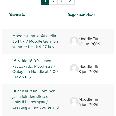
Discussie
Begonnen door
Status
Lijst met discussies. Toont 100 van 224
Moodle-tiimi kesätauolla
Moodle Tiimi
6.-17.7. / Moodle team on
16 jun. 2026
summer break 6-17 July.
16.6. klo 16:00 alkaen
käyttökatko Moodlessa /
Moodle Tiimi
Outage in Moodle at 4:00
8 jun. 2026
PM on 16.6.
Uuden kurssin luominen
ja arviointien siirto on
Moodle Tiimi
entistä helpompaa /
4 jun. 2026
Creating a new course and
...