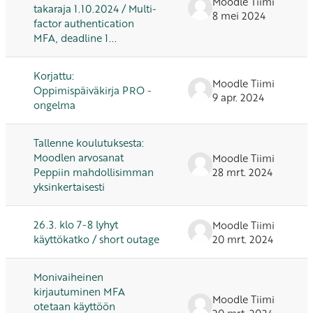
Moodle Tiimi
takaraja 1.10.2024 / Multi-
8 mei 2024
factor authentication
MFA, deadline 1...
Korjattu:
Moodle Tiimi
Oppimispäiväkirja PRO -
9 apr. 2024
ongelma
Tallenne koulutuksesta:
Moodlen arvosanat
Moodle Tiimi
Peppiin mahdollisimman
28 mrt. 2024
yksinkertaisesti
26.3. klo 7-8 lyhyt
Moodle Tiimi
käyttökatko / short outage
20 mrt. 2024
Monivaiheinen
kirjautuminen MFA
Moodle Tiimi
otetaan käyttöön
20 mrt. 2024