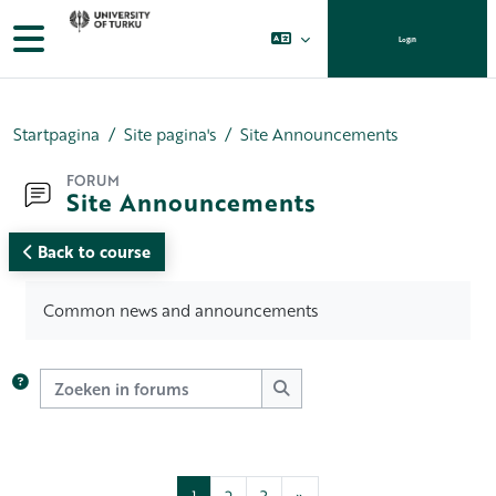
Ga naar hoofdinhoud
Zijpaneel
Login
Startpagina
Site pagina's
Site Announcements
FORUM
Site Announcements
Back to course
Voltooingsvoorwaarden
Common news and announcements
Zoeken in forums
Zoeken in forums
Pagina 1
Pagina 2
Pagina 3
Volgende pagina
1
2
3
»