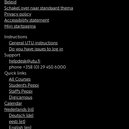
Beleid
Schakel over naar standaard thema
Privacy policy
Accessibility statement
Mijn startpagina
Instructions
General UTU instructions
Do you have issues to log in
Support
helpdesk@utu.fi
phone +358 (0) 29 450 6000
Quick links
All Courses
Student's Peppi
Staff's Peppi
Digicampus
Calendar
Nederlands ‎(nl)‎
Deutsch ‎(de)‎
eesti ‎(et)‎
English ‎(en)‎