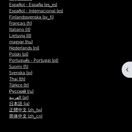
Español - España ‎(es_es)‎
Español - Internacional ‎(es)‎
Finlandssvenska ‎(sv_fi)‎
Français ‎(fr)‎
Italiano ‎(it)‎
Lietuvių ‎(lt)‎
magyar ‎(hu)‎
Nederlands ‎(nl)‎
Polski ‎(pl)‎
Português - Portugal ‎(pt)‎
Suomi ‎(fi)‎
Op
Svenska ‎(sv)‎
Thai ‎(th)‎
Türkçe ‎(tr)‎
Русский ‎(ru)‎
العربية ‎(ar)‎
日本語 ‎(ja)‎
正體中文 ‎(zh_tw)‎
简体中文 ‎(zh_cn)‎