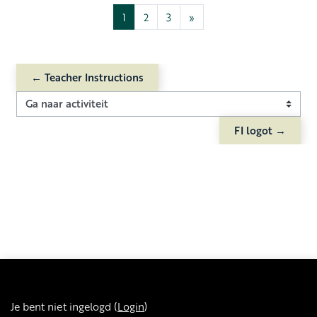
Pagina 1
Pagina 2
Pagina 3
Volgende pagina
1
2
3
»
← Teacher Instructions
Ga naar activiteit
FI logot →
Je bent niet ingelogd (
Login
)