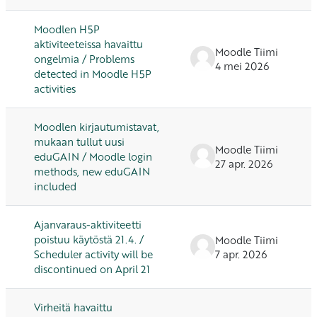
Moodlen H5P
aktiviteeteissa havaittu
Moodle Tiimi
ongelmia / Problems
4 mei 2026
detected in Moodle H5P
activities
Moodlen kirjautumistavat,
mukaan tullut uusi
Moodle Tiimi
eduGAIN / Moodle login
27 apr. 2026
methods, new eduGAIN
included
Ajanvaraus-aktiviteetti
poistuu käytöstä 21.4. /
Moodle Tiimi
Scheduler activity will be
7 apr. 2026
discontinued on April 21
Virheitä havaittu