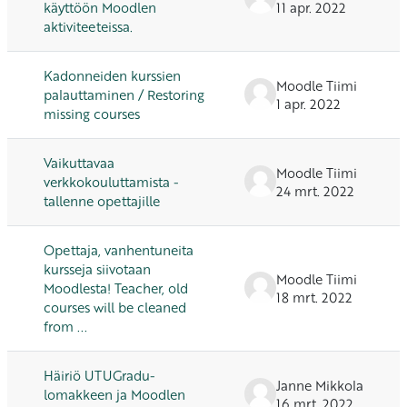
käyttöön Moodlen
11 apr. 2022
aktiviteeteissa.
Kadonneiden kurssien
Moodle Tiimi
palauttaminen / Restoring
1 apr. 2022
missing courses
Vaikuttavaa
Moodle Tiimi
verkkokouluttamista -
24 mrt. 2022
tallenne opettajille
Opettaja, vanhentuneita
kursseja siivotaan
Moodle Tiimi
Moodlesta! Teacher, old
18 mrt. 2022
courses will be cleaned
from ...
Häiriö UTUGradu-
Janne Mikkola
lomakkeen ja Moodlen
16 mrt. 2022